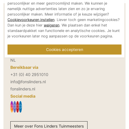
persoonlijker en meer gestroomlijnd maken. We kunnen je
Technologie
namelijk nuttige advertenties laten zien en zo je ervaring
Contactgegevens Fons Linders
persoonlijker maken. Meer informatie of je keuze wijzigen?
Audio/Video
Cookievoorkeuren instellen
. Liever toch geen marketingcookies?
Tuinmeesters
Thuisbioscoop
Dan kun je deze hier
weigeren
. We plaatsen dan enkel het
standaardpakket van functionele en analytische cookies. Je kunt
Domotica
je voorkeuren later nog aanpassen op de voorkeuren pagina.
Adresgegevens
Mirror TV
Broekdijk 1
Fitnessapparatuur
Cookies accepteren
5674 SJ Nuenen
Wifi
NL
Bereikbaar via
Overig
+31 (0) 40 2951010
Aannemers Interieur
info@fonslinders.nl
Akoestiek
fonslinders.nl
Social media
Binnenzwembaden
Wellness
Wijnkelder en wijnkasten
Meer over Fons Linders Tuinmeesters