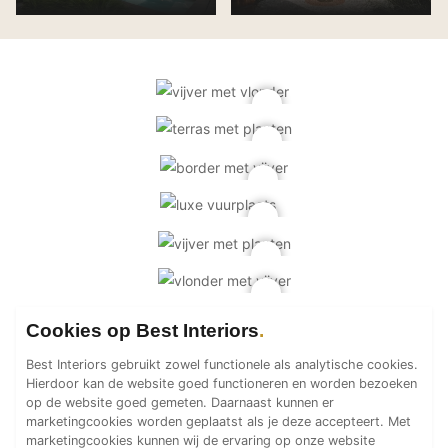
PVC vloeren
Gietvloeren
Houten vloeren
Natuursteen en keramiek vloeren
Vloerkleden
Afwerking
Wandafwerking
Beton Ciré
Behang / Wandtextiel
Natuursteen en keramiek
Cookies op Best Interiors
Leer
Schilderwerk
Best Interiors gebruikt zowel functionele als analytische cookies.
Hierdoor kan de website goed functioneren en worden bezoeken
Stucwerk
op de website goed gemeten. Daarnaast kunnen er
Spuitwerk
marketingcookies worden geplaatst als je deze accepteert. Met
marketingcookies kunnen wij de ervaring op onze website