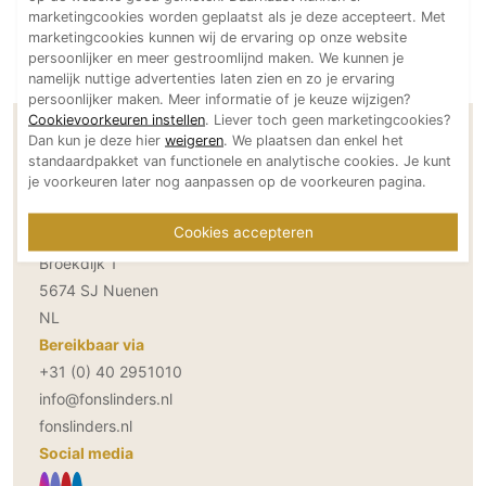
marketingcookies worden geplaatst als je deze accepteert. Met
Technologie
marketingcookies kunnen wij de ervaring op onze website
Audio/Video
persoonlijker en meer gestroomlijnd maken. We kunnen je
namelijk nuttige advertenties laten zien en zo je ervaring
Thuisbioscoop
persoonlijker maken. Meer informatie of je keuze wijzigen?
Domotica
Cookievoorkeuren instellen
. Liever toch geen marketingcookies?
Dan kun je deze hier
weigeren
. We plaatsen dan enkel het
Contactgegevens Fons Linders
Mirror TV
standaardpakket van functionele en analytische cookies. Je kunt
Tuinmeesters
Fitnessapparatuur
je voorkeuren later nog aanpassen op de voorkeuren pagina.
Wifi
Cookies accepteren
Adresgegevens
Broekdijk 1
Overig
5674 SJ Nuenen
Aannemers Interieur
NL
Akoestiek
Bereikbaar via
Binnenzwembaden
+31 (0) 40 2951010
Wellness
info@fonslinders.nl
Wijnkelder en wijnkasten
fonslinders.nl
Social media