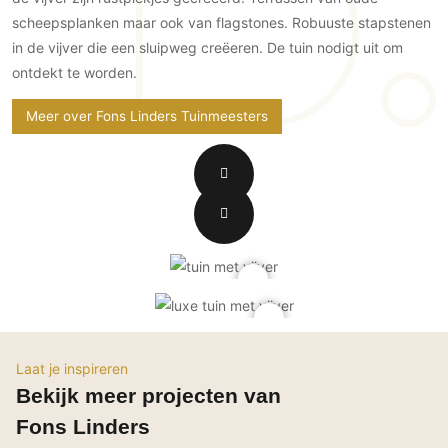
Gevelbekleding
Zonwering
Keukenaccessoires
scheepsplanken maar ook van flagstones. Robuuste stapstenen
Gevelstenen
Zakelijk
Keukenkranen
Zonwering buiten
in de vijver die een sluipweg creëeren. De tuin nodigt uit om
Houten gevelbekleding
ontdekt te worden.
Horeca
Stucwerk
Ramen en deuren
Kantoor
Meer over Fons Linders Tuinmeesters
Schilderwerk buiten
Binnendeuren
Aluminium deuren
Houten deuren
Stalen deuren
Systeemwanden
Deurbeslag
Raambeslag
Meubelbeslag
Laat je inspireren
Vloer
Bekijk meer projecten van
Vloeren
Fons Linders
Beton Ciré vloeren