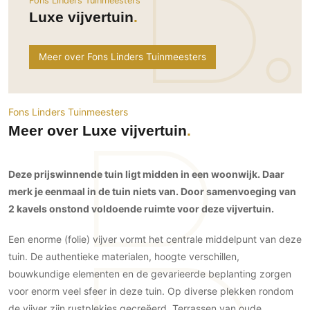
Fons Linders Tuinmeesters
Ramen
Woondecoratie
Tuinmeubelen
Kinderkamer
Luxe vijvertuin
Buitendeuren
Tuinverlichting
Serre/Veranda
Inrichting
Deursystemen
Slaapkamer
Meer over Fons Linders Tuinmeesters
Omheining
Roomdividers
Glazen wandsystemen
Thuisbioscoop
Bedden
Vouwwanden
Hekwerken en poorten
Toilet
Meubels
Garagedeuren
Wellness
Fons Linders Tuinmeesters
Zwemmen
Verlichting
Meer over Luxe vijvertuin
Werkkamer
Zonwering
Zwembad en zwemvijver
Haarden
Wijnkelder
Zonwering
Tuin wellness
Glas
Woonkamer
Deze prijswinnende tuin ligt midden in een woonwijk. Daar
Buitenshutters
Interieurbouw
merk je eenmaal in de tuin niets van. Door samenvoeging van
Vloer
Buitenkijken
Trappen
2 kavels onstond voldoende ruimte voor deze vijvertuin.
Overig
Buitenvloeren
Bijgebouw / Poolhouse
Autolift
Houten buitenvloeren
Een enorme (folie) vijver vormt het centrale middelpunt van deze
Keuken
Terrasoverkapping
tuin. De authentieke materialen, hoogte verschillen,
3D visualisaties
Natuursteen en keramiek
Keukens
Tuin
buitenvloeren
bouwkundige elementen en de gevarieerde beplanting zorgen
Keukenapparatuur
Villa
Vlonders
Gevel
voor enorm veel sfeer in deze tuin. Op diverse plekken rondom
Keukenbladen
Zwembad
de vijver zijn rustplekjes gecreëerd. Terrassen van oude