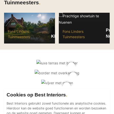
Tuinmeesters
PVC vloeren
Gietvloeren
Houten vloeren
Natuursteen en keramiek vloeren
Prac
Fons Linders
Fons Linders
Vloerkleden
Klassieke villatuin
Nue
Tuinmeesters
Tuinmeesters
Afwerking
Wandafwerking
Beton Ciré
Behang / Wandtextiel
Natuursteen en keramiek
Leer
Schilderwerk
Cookies op Best Interiors
Stucwerk
Best Interiors gebruikt zowel functionele als analytische cookies.
Spuitwerk
Hierdoor kan de website goed functioneren en worden bezoeken
op de website goed gemeten. Daarnaast kunnen er