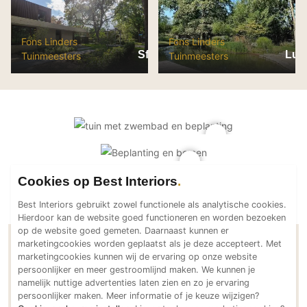
PVC vloeren
Gietvloeren
Fons Linders
Fons Linders
Houten vloeren
Sfeervolle tuin bij villa
Luxe
Tuinmeesters
Tuinmeesters
Natuursteen en keramiek vloeren
Vloerkleden
Afwerking
Wandafwerking
Beton Ciré
Cookies op Best Interiors
Behang / Wandtextiel
Best Interiors gebruikt zowel functionele als analytische cookies.
Natuursteen en keramiek
Hierdoor kan de website goed functioneren en worden bezoeken
Leer
op de website goed gemeten. Daarnaast kunnen er
marketingcookies worden geplaatst als je deze accepteert. Met
Schilderwerk
Contactgegevens Fons Linders
marketingcookies kunnen wij de ervaring op onze website
Stucwerk
Tuinmeesters
persoonlijker en meer gestroomlijnd maken. We kunnen je
namelijk nuttige advertenties laten zien en zo je ervaring
Spuitwerk
persoonlijker maken. Meer informatie of je keuze wijzigen?