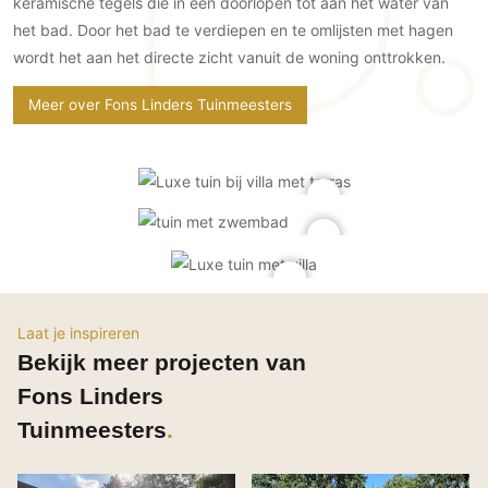
keramische tegels die in een doorlopen tot aan het water van
Gevelbekleding
Zonwering
Keukenaccessoires
het bad. Door het bad te verdiepen en te omlijsten met hagen
Gevelstenen
Zakelijk
Keukenkranen
Zonwering buiten
wordt het aan het directe zicht vanuit de woning onttrokken.
Houten gevelbekleding
Horeca
Stucwerk
Ramen en deuren
Meer over Fons Linders Tuinmeesters
Kantoor
Schilderwerk buiten
Binnendeuren
Aluminium deuren
Houten deuren
Stalen deuren
Systeemwanden
Deurbeslag
Raambeslag
Laat je inspireren
Bekijk meer projecten van
Meubelbeslag
Fons Linders
Vloer
Tuinmeesters
Vloeren
Beton Ciré vloeren