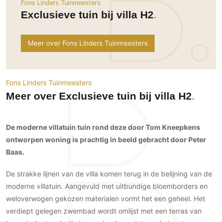
Fons Linders Tuinmeesters
Ramen
Woondecoratie
Tuinmeubelen
Kinderkamer
Exclusieve tuin bij villa H2
Buitendeuren
Tuinverlichting
Serre/Veranda
Inrichting
Deursystemen
Slaapkamer
Meer over Fons Linders Tuinmeesters
Omheining
Roomdividers
Glazen wandsystemen
Thuisbioscoop
Bedden
Vouwwanden
Hekwerken en poorten
Toilet
Meubels
Garagedeuren
Wellness
Fons Linders Tuinmeesters
Zwemmen
Verlichting
Meer over Exclusieve tuin bij villa H2
Werkkamer
Zonwering
Zwembad en zwemvijver
Haarden
Wijnkelder
Zonwering
Tuin wellness
Glas
Woonkamer
De moderne villatuin tuin rond deze door Tom Kneepkens
Buitenshutters
Interieurbouw
ontworpen woning is prachtig in beeld gebracht door Peter
Vloer
Buitenkijken
Trappen
Baas.
Overig
Buitenvloeren
Bijgebouw / Poolhouse
Autolift
Houten buitenvloeren
Keuken
De strakke lijnen van de villa komen terug in de belijning van de
Terrasoverkapping
3D visualisaties
Natuursteen en keramiek
moderne villatuin. Aangevuld met uitbundige bloemborders en
Keukens
Tuin
buitenvloeren
weloverwogen gekozen materialen vormt het een geheel. Het
Keukenapparatuur
Villa
Vlonders
Gevel
verdiept gelegen zwembad wordt omlijst met een terras van
Keukenbladen
Zwembad