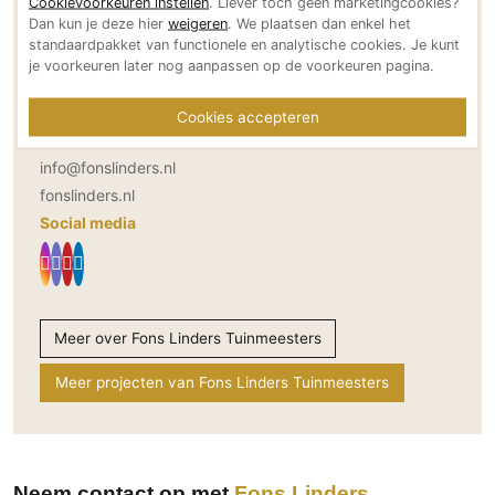
Adresgegevens
Cookievoorkeuren instellen
. Liever toch geen marketingcookies?
Technologie
Dan kun je deze hier
weigeren
. We plaatsen dan enkel het
Broekdijk 1
standaardpakket van functionele en analytische cookies. Je kunt
Audio/Video
5674 SJ Nuenen
je voorkeuren later nog aanpassen op de voorkeuren pagina.
NL
Thuisbioscoop
Bereikbaar via
Cookies accepteren
Domotica
+31 (0) 40 2951010
Mirror TV
info@fonslinders.nl
Fitnessapparatuur
fonslinders.nl
Wifi
Social media
Overig
Aannemers Interieur
Akoestiek
Meer over Fons Linders Tuinmeesters
Binnenzwembaden
Meer projecten van Fons Linders Tuinmeesters
Wellness
Wijnkelder en wijnkasten
Neem contact op met
Fons Linders