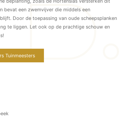
he beplanting, zoals de Hortensias versterken dit
in bevat een zwemvijver die middels een
r blijft. Door de toepassing van oude scheepsplanken
 lang te liggen. Let ook op de prachtige schouw en
s!
rs Tuinmeesters