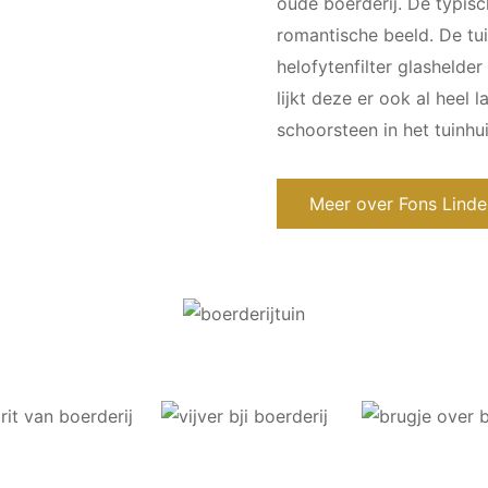
oude boerderij. De typisc
romantische beeld. De tu
helofytenfilter glashelde
lijkt deze er ook al heel
schoorsteen in het tuinhui
Meer over Fons Linde