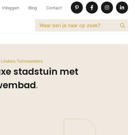
Inloggen
Blog
Contact
 Linders Tuinmeesters
uxe stadstuin met
wembad