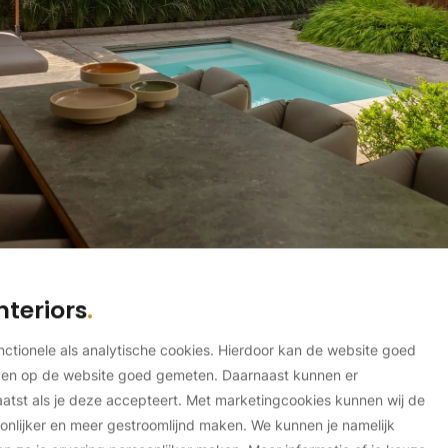
nteriors
unctionele als analytische cookies. Hierdoor kan de website goed
ken op de website goed gemeten. Daarnaast kunnen er
tst als je deze accepteert. Met marketingcookies kunnen wij de
onlijker en meer gestroomlijnd maken. We kunnen je namelijk