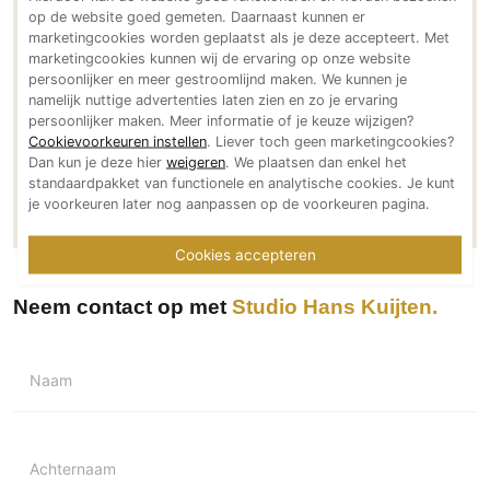
www.hanskuijten.nl
op de website goed gemeten. Daarnaast kunnen er
PVC vloeren
marketingcookies worden geplaatst als je deze accepteert. Met
Social media
Gietvloeren
marketingcookies kunnen wij de ervaring op onze website
persoonlijker en meer gestroomlijnd maken. We kunnen je
Houten vloeren
namelijk nuttige advertenties laten zien en zo je ervaring
Natuursteen en keramiek vloeren
persoonlijker maken. Meer informatie of je keuze wijzigen?
Cookievoorkeuren instellen
. Liever toch geen marketingcookies?
Vloerkleden
Meer over Studio Hans Kuijten
Dan kun je deze hier
weigeren
. We plaatsen dan enkel het
standaardpakket van functionele en analytische cookies. Je kunt
Meer projecten van Studio Hans Kuijten
Afwerking
je voorkeuren later nog aanpassen op de voorkeuren pagina.
Wandafwerking
Cookies accepteren
Beton Ciré
Behang / Wandtextiel
Neem contact op met
Studio Hans Kuijten
Natuursteen en keramiek
Leer
Naam
Schilderwerk
Stucwerk
Spuitwerk
Achternaam