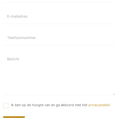
Technologie
Audio/Video
E-mailadres
Thuisbioscoop
Domotica
Mirror TV
Telefoonnummer
Fitnessapparatuur
Wifi
Bericht
Overig
Aannemers Interieur
Akoestiek
Binnenzwembaden
Wellness
Wijnkelder en wijnkasten
Ik ben op de hoogte van en ga akkoord met het
privacybeleid
.