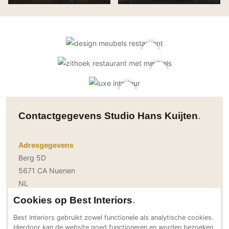
Gevelbekleding
Zonwering
Keukenaccessoires
Gevelstenen
Zakelijk
Keukenkranen
Zonwering buiten
Houten gevelbekleding
Horeca
Stucwerk
Ramen en deuren
Kantoor
Schilderwerk buiten
Binnendeuren
Aluminium deuren
Houten deuren
Stalen deuren
Contactgegevens Studio Hans Kuijten
Systeemwanden
Deurbeslag
Adresgegevens
Raambeslag
Berg 5D
Meubelbeslag
5671 CA Nuenen
NL
Vloer
Bereikbaar via
Cookies op Best Interiors
+31 (0) 40 28 421 35
Vloeren
Best Interiors gebruikt zowel functionele als analytische cookies.
info@hanskuijten.nl
Beton Ciré vloeren
Hierdoor kan de website goed functioneren en worden bezoeken