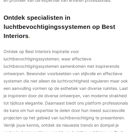
en profiteer van de expertise van ervaren professionals.
Technologie
Audio/Video
Ontdek specialisten in
Thuisbioscoop
luchtbevochtigingssystemen op Best
Domotica
Interiors
Mirror TV
Fitnessapparatuur
Ontdek op Best Interiors inspiratie voor
Wifi
luchtbevochtigingssystemen, waar effectieve
luchtbevochtigingssystemen samenkomen met inspirerende
Overig
ontwerpen. Bewonder voorbeelden van stijlvolle en effectieve
systemen die niet alleen de luchtvochtigheid reguleren maar ook
Aannemers Interieur
een aanvulling vormen op de esthetiek van diverse ruimtes. Laat
Akoestiek
je inspireren door de diverse ontwerpen, van moderne strakheid
Binnenzwembaden
tot tijdloze elegantie. Daarnaast biedt ons platform professionals
Wellness
de kans om hun expertise te delen door hun meest succesvolle
Wijnkelder en wijnkasten
projecten op het gebied van luchtbevochtiging te presenteren.
Verrijk jouw kennis, ontdek de nieuwste trends en dompel je