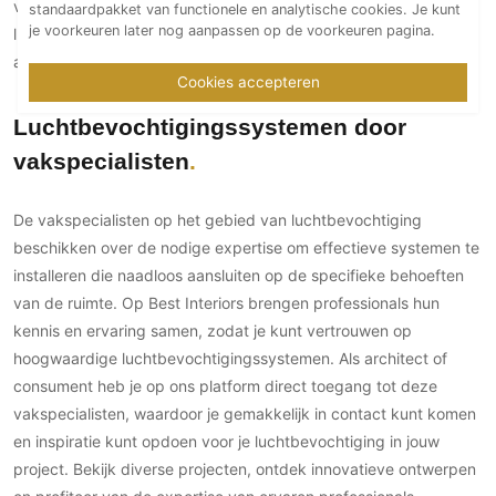
vakspecialisten voor het laten plaatsen van hoogwaardige
standaardpakket van functionele en analytische cookies. Je kunt
PVC vloeren
je voorkeuren later nog aanpassen op de voorkeuren pagina.
luchtbevochtigingsopties, essentieel voor een gezond en
Gietvloeren
aangenaam binnenklimaat.
Cookies accepteren
Houten vloeren
Natuursteen en keramiek vloeren
Luchtbevochtigingssystemen door
Vloerkleden
vakspecialisten
Afwerking
De vakspecialisten op het gebied van luchtbevochtiging
Wandafwerking
beschikken over de nodige expertise om effectieve systemen te
Beton Ciré
installeren die naadloos aansluiten op de specifieke behoeften
van de ruimte. Op Best Interiors brengen professionals hun
Behang / Wandtextiel
kennis en ervaring samen, zodat je kunt vertrouwen op
Natuursteen en keramiek
hoogwaardige luchtbevochtigingssystemen. Als architect of
Leer
consument heb je op ons platform direct toegang tot deze
Schilderwerk
vakspecialisten, waardoor je gemakkelijk in contact kunt komen
Stucwerk
en inspiratie kunt opdoen voor je luchtbevochtiging in jouw
Spuitwerk
project. Bekijk diverse projecten, ontdek innovatieve ontwerpen