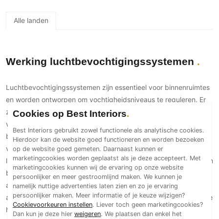
Gevelbekleding
Zonwering
Keukenaccessoires
Gevelstenen
Alle landen
Zakelijk
Keukenkranen
Zonwering buiten
Houten gevelbekleding
Horeca
Stucwerk
Ramen en deuren
Kantoor
Schilderwerk buiten
Werking luchtbevochtigingssystemen
Binnendeuren
Aluminium deuren
Luchtbevochtigingssystemen zijn essentieel voor binnenruimtes
Houten deuren
en worden ontworpen om vochtigheidsniveaus te reguleren. Er
Stalen deuren
zijn verschillende soorten bevochtigers, zoals ultrasone,
Cookies op Best Interiors
Systeemwanden
vernevelings- en verdampingsbevochtigers. Ultrasone
Best Interiors gebruikt zowel functionele als analytische cookies.
Deurbeslag
bevochtigers gebruiken trillingen om water in fijne nevel te
Hierdoor kan de website goed functioneren en worden bezoeken
Raambeslag
veranderen, terwijl vernevelingsbevochtigers water direct in de
op de website goed gemeten. Daarnaast kunnen er
marketingcookies worden geplaatst als je deze accepteert. Met
lucht sproeien. Verdampingsbevochtigers trekken lucht door een
Meubelbeslag
marketingcookies kunnen wij de ervaring op onze website
bevochtigingsfilter, waar water verdampt en aan de lucht wordt
persoonlijker en meer gestroomlijnd maken. We kunnen je
Vloer
afgegeven. In droge omgevingen bieden deze systemen niet
namelijk nuttige advertenties laten zien en zo je ervaring
persoonlijker maken. Meer informatie of je keuze wijzigen?
alleen comfort, maar verminderen ze ook problemen zoals droge
Vloeren
Cookievoorkeuren instellen
. Liever toch geen marketingcookies?
huid en geïrriteerde luchtwegen. Ontdek op Best Interiors de
Dan kun je deze hier
weigeren
. We plaatsen dan enkel het
Beton Ciré vloeren