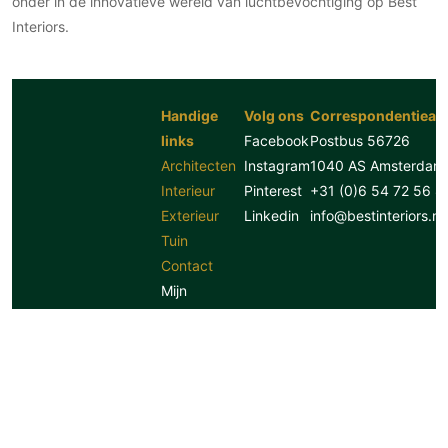
onder in de innovatieve wereld van luchtbevochtiging op Best
Interiors.
Handige
Volg ons
Correspondentiead
links
Facebook
Postbus 56726
Architecten
Instagram
1040 AS Amsterdam
Interieur
Pinterest
+31 (0)6 54 72 56 8
Exterieur
Linkedin
info@bestinteriors.nl
Tuin
Contact
Mijn
moodboards
Meer info
Copyright 2026 | Best
Interiors
Adverteren
Webdesign