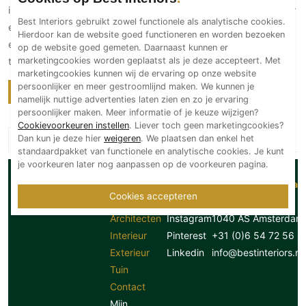
Ramen
innovatieve oplossingen in en rondom huis worden getoond voor
Woondecoratie
Tuinmeubelen
Kinderkamer
Best Interiors gebruikt zowel functionele als analytische cookies.
Buitendeuren
een milieubewuste levensstijl. Ontdek hoe eenvoudige keuzes
Tuinverlichting
Serre/Veranda
Hierdoor kan de website goed functioneren en worden bezoeken
Inrichting
en groene initiatieven kunnen bijdragen aan een duurzamere
Deursystemen
op de website goed gemeten. Daarnaast kunnen er
Slaapkamer
marketingcookies worden geplaatst als je deze accepteert. Met
toekomst.
Omheining
Roomdividers
Glazen wandsystemen
Thuisbioscoop
marketingcookies kunnen wij de ervaring op onze website
Bedden
Vouwwanden
Hekwerken en poorten
persoonlijker en meer gestroomlijnd maken. We kunnen je
Toilet
Bekijk alle categorieën
namelijk nuttige advertenties laten zien en zo je ervaring
Meubels
Garagedeuren
Wellness
persoonlijker maken. Meer informatie of je keuze wijzigen?
Zwemmen
Verlichting
Cookievoorkeuren instellen
. Liever toch geen marketingcookies?
Werkkamer
Zonwering
Dan kun je deze hier
weigeren
. We plaatsen dan enkel het
Alle landen
Zwembad en zwemvijver
Haarden
Wijnkelder
standaardpakket van functionele en analytische cookies. Je kunt
Zonwering
Tuin wellness
je voorkeuren later nog aanpassen op de voorkeuren pagina.
Glas
Woonkamer
Buitenshutters
Handige
Volg ons
Correspondentiead
Interieurbouw
Vloer
Cookies accepteren
links
Facebook
Postbus 56726
Buitenkijken
Trappen
Overig
Buitenvloeren
Architecten
Instagram
1040 AS Amsterdam
Bijgebouw / Poolhouse
Autolift
Houten buitenvloeren
Interieur
Pinterest
+31 (0)6 54 72 56 8
Keuken
Terrasoverkapping
Exterieur
Linkedin
info@bestinteriors.nl
3D visualisaties
Natuursteen en keramiek
Keukens
Tuin
buitenvloeren
Tuin
Keukenapparatuur
Villa
Vlonders
Contact
Gevel
Keukenbladen
Zwembad
Mijn