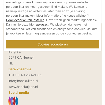
marketingcookies kunnen wij de ervaring op onze website
Technologie
persoonlijker en meer gestroomlijnd maken. We kunnen je
namelijk nuttige advertenties laten zien en zo je ervaring
Audio/Video
persoonlijker maken. Meer informatie of je keuze wijzigen?
Thuisbioscoop
Cookievoorkeuren instellen
. Liever toch geen marketingcookies?
Dan kun je deze hier
weigeren
. We plaatsen dan enkel het
Domotica
standaardpakket van functionele en analytische cookies. Je kunt
Contactgegevens Studio Hans Kuijten
Mirror TV
je voorkeuren later nog aanpassen op de voorkeuren pagina.
Fitnessapparatuur
Cookies accepteren
Adresgegevens
Wifi
Berg 5D
Overig
5671 CA Nuenen
NL
Aannemers Interieur
Bereikbaar via
Akoestiek
+31 (0) 40 28 421 35
Binnenzwembaden
info@hanskuijten.nl
Wellness
www.hanskuijten.nl
Wijnkelder en wijnkasten
Social media