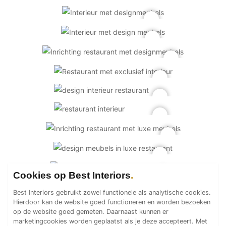
PVC vloeren
Gietvloeren
Houten vloeren
Natuursteen en keramiek vloeren
Vloerkleden
Afwerking
Wandafwerking
Beton Ciré
Behang / Wandtextiel
Natuursteen en keramiek
Leer
Cookies op Best Interiors
Schilderwerk
Best Interiors gebruikt zowel functionele als analytische cookies.
Stucwerk
Hierdoor kan de website goed functioneren en worden bezoeken
Spuitwerk
op de website goed gemeten. Daarnaast kunnen er
marketingcookies worden geplaatst als je deze accepteert. Met