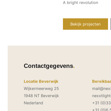
A bright revolution
Bekijk projecten
Contactgegevens
Locatie Beverwijk
Bereikbaa
Wijkermeerweg 25
mail@nexx
1948 NT Beverwijk
nexxtligh
Nederland
+31 (0)3
+31 (0)6