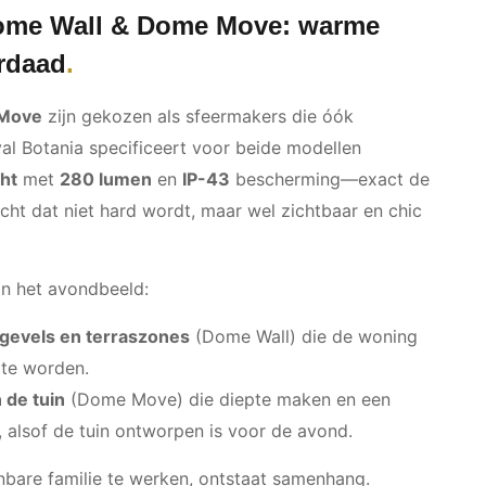
Dome Wall & Dome Move: warme
erdaad
Move
zijn gekozen als sfeermakers die óók
al Botania specificeert voor beide modellen
ht
met
280 lumen
en
IP-43
bescherming—exact de
icht dat niet hard wordt, maar wel zichtbaar en chic
in het avondbeeld:
 gevels en terraszones
(Dome Wall) die de woning
l te worden.
 de tuin
(Dome Move) die diepte maken en een
, alsof de tuin ontworpen is voor de avond.
nbare familie te werken, ontstaat samenhang.