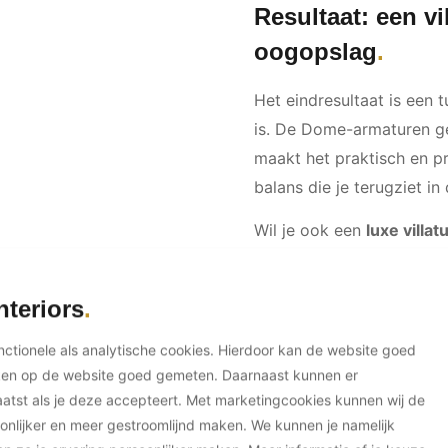
Resultaat: een vi
oogopslag
Het eindresultaat is een tu
is. De Dome-armaturen ge
maakt het praktisch en pr
balans die je terugziet in
Wil je ook een
luxe villa
functionaliteit perfect
buitenplan snel en strak n
nteriors
unctionele als analytische cookies. Hierdoor kan de website goed
Meer over Nexxt! Lig
ken op de website goed gemeten. Daarnaast kunnen er
tst als je deze accepteert. Met marketingcookies kunnen wij de
onlijker en meer gestroomlijnd maken. We kunnen je namelijk