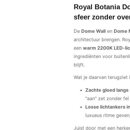
Royal Botania 
sfeer zonder ov
De
Dome Wall
en
Dome 
architectuur brengen. Roy
een
warm 2200K LED-lic
ingrediënten voor buitenl
blijft.
Wat je daarvan terugziet 
Zachte gloed langs
“aan” zet zonder fe
Losse lichtankers in
luxueus ritme geven
Juist door met een herke