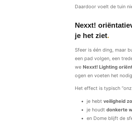
Daardoor voelt de tuin nie
Nexxt! oriëntatie
je het ziet
Sfeer is één ding, maar 
een pad volgen, een tred
we
Nexxt! Lighting oriën
ogen en voeten het nodi
Het effect is typisch “onz
je hebt
veiligheid z
je houdt
donkerte w
en Dome blijft de sfe