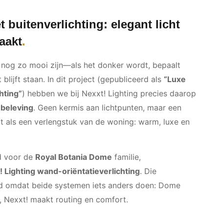
t buitenverlichting: elegant licht
maakt
g nog zo mooi zijn—als het donker wordt, bepaalt
t blijft staan. In dit project (gepubliceerd als
“Luxe
chting”
) hebben we bij Nexxt! Lighting precies daarop
 beleving
. Geen kermis aan lichtpunten, maar een
lt als een verlengstuk van de woning: warm, luxe en
d voor de
Royal Botania Dome
familie,
! Lighting wand-oriëntatieverlichting
. Die
d omdat beide systemen iets anders doen: Dome
g, Nexxt! maakt routing en comfort.