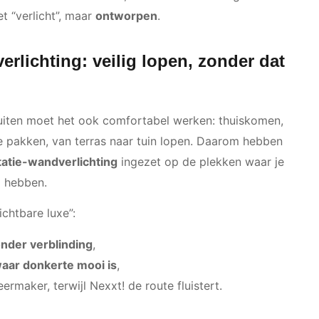
t “verlicht”, maar
ontworpen
.
verlichting: veilig lopen, zonder dat
buiten moet het ook comfortabel werken: thuiskomen,
e pakken, van terras naar tuin lopen. Daarom hebben
tatie-wandverlichting
ingezet op de plekken waar je
g hebben.
ichtbare luxe”:
onder verblinding
,
aar donkerte mooi is
,
ermaker, terwijl Nexxt! de route fluistert.