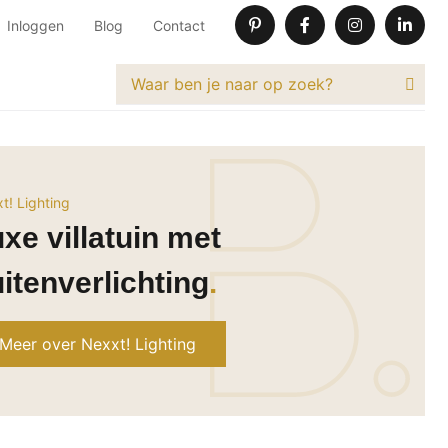
Inloggen
Blog
Contact
t! Lighting
xe villatuin met
itenverlichting
Meer over Nexxt! Lighting