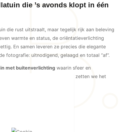
llatuin die ’s avonds klopt in één
in die rust uitstraalt, maar tegelijk rijk aan beleving
ven warmte en status, de oriëntatieverlichting
ettig. En samen leveren ze precies die elegante
 de fotografie: uitnodigend, gelaagd en totaal “af”.
tuin met buitenverlichting
waarin sfeer en
 samengaan? Neem contact op—dan zetten we het
eer.
hting