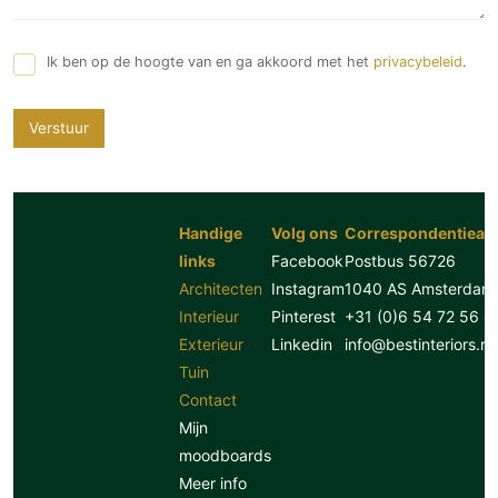
Ik ben op de hoogte van en ga akkoord met het
privacybeleid
.
Verstuur
Handige
Volg ons
Correspondentiead
links
Facebook
Postbus 56726
Architecten
Instagram
1040 AS Amsterdam
Interieur
Pinterest
+31 (0)6 54 72 56 8
Exterieur
Linkedin
info@bestinteriors.nl
Tuin
Contact
Mijn
moodboards
Meer info