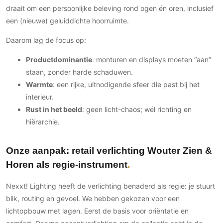
draait om een persoonlijke beleving rond ogen én oren, inclusief
PVC vloeren
een (nieuwe) geluiddichte hoorruimte.
Gietvloeren
Houten vloeren
Daarom lag de focus op:
Natuursteen en keramiek vloeren
Productdominantie
: monturen en displays moeten “aan”
Vloerkleden
staan, zonder harde schaduwen.
Warmte
: een rijke, uitnodigende sfeer die past bij het
Afwerking
interieur.
Wandafwerking
Rust in het beeld
: geen licht-chaos; wél richting en
hiërarchie.
Beton Ciré
Behang / Wandtextiel
Onze aanpak: retail verlichting Wouter Zien &
Natuursteen en keramiek
Horen als regie-instrument
Leer
Schilderwerk
Nexxt! Lighting heeft de verlichting benaderd als regie: je stuurt
Stucwerk
blik, routing en gevoel. We hebben gekozen voor een
Spuitwerk
lichtopbouw met lagen. Eerst de basis voor oriëntatie en