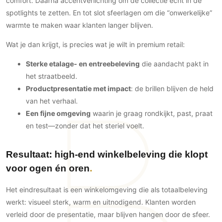
comfort. Daarna accentverlichting om de collectie echt in de
Technologie
spotlights te zetten. En tot slot sfeerlagen om die “onwerkelijke”
warmte te maken waar klanten langer blijven.
Audio/Video
Thuisbioscoop
Wat je dan krijgt, is precies wat je wilt in premium retail:
Domotica
Sterke etalage- en entreebeleving
die aandacht pakt in
Mirror TV
het straatbeeld.
Fitnessapparatuur
Productpresentatie met impact
: de brillen blijven de held
Wifi
van het verhaal.
Een fijne omgeving
waarin je graag rondkijkt, past, praat
Overig
en test—zonder dat het steriel voelt.
Aannemers Interieur
Akoestiek
Resultaat: high-end winkelbeleving die klopt
Binnenzwembaden
voor ogen én oren
Wellness
Het eindresultaat is een winkelomgeving die als totaalbeleving
Wijnkelder en wijnkasten
werkt: visueel sterk, warm en uitnodigend. Klanten worden
verleid door de presentatie, maar blijven hangen door de sfeer.