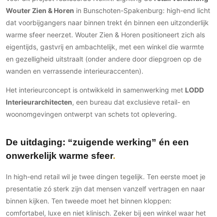
Gevelbekleding
Zonwering
Keukenaccessoires
Wouter Zien & Horen
in Bunschoten-Spakenburg: high-end licht
Gevelstenen
Zakelijk
dat voorbijgangers naar binnen trekt én binnen een uitzonderlijk
Keukenkranen
Zonwering buiten
Houten gevelbekleding
warme sfeer neerzet. Wouter Zien & Horen positioneert zich als
Horeca
Stucwerk
Ramen en deuren
eigentijds, gastvrij en ambachtelijk, met een winkel die warmte
Kantoor
Schilderwerk buiten
en gezelligheid uitstraalt (onder andere door diepgroen op de
Binnendeuren
wanden en verrassende interieuraccenten).
Aluminium deuren
Houten deuren
Het interieurconcept is ontwikkeld in samenwerking met
LODD
Interieurarchitecten
, een bureau dat exclusieve retail- en
Stalen deuren
woonomgevingen ontwerpt van schets tot oplevering.
Systeemwanden
Deurbeslag
De uitdaging: “zuigende werking” én een
Raambeslag
onwerkelijk warme sfeer
Meubelbeslag
In high-end retail wil je twee dingen tegelijk. Ten eerste moet je
Vloer
presentatie zó sterk zijn dat mensen vanzelf vertragen en naar
Vloeren
binnen kijken. Ten tweede moet het binnen kloppen:
Beton Ciré vloeren
comfortabel, luxe en niet klinisch. Zeker bij een winkel waar het