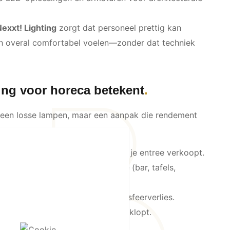
Nexxt! Lighting
zorgt dat personeel prettig kan
ch overal comfortabel voelen—zonder dat techniek
ing voor horeca betekent
geen losse lampen, maar een aanpak die rendement
t
: licht dat vanaf buiten “zuigt” en je entree verkoopt.
, gelaagd, en consistent per zone (bar, tafels,
doende licht voor service, zonder sfeerverlies.
geen licht-chaos, wel een plan dat klopt.