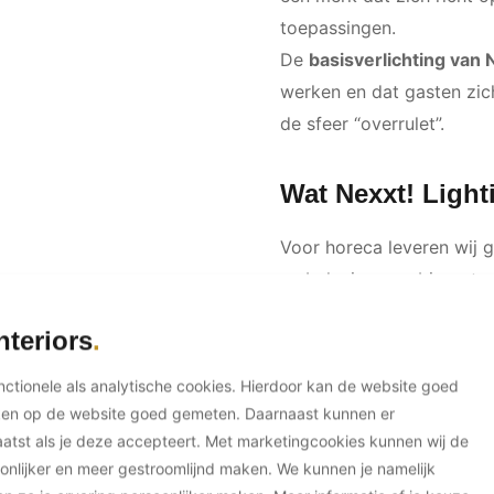
toepassingen.
De
basisverlichting van 
werken en dat gasten zi
de sfeer “overrulet”.
Wat Nexxt! Light
Voor horeca leveren wij 
en beleving combineert:
Aantrekkingskrach
nteriors
Gastbeleving
: warm
unctionele als analytische cookies. Hierdoor kan de website goed
routing).
ken op de website goed gemeten. Daarnaast kunnen er
Werkbaarheid
: vol
tst als je deze accepteert. Met marketingcookies kunnen wij de
Rust in het beeld
: 
onlijker en meer gestroomlijnd maken. We kunnen je namelijk