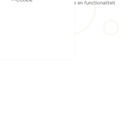
fde mix krijgt van warmte, klasse en functionaliteit
en we het graag concreet.
hting