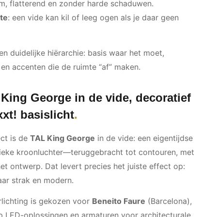
m, flatterend en zonder harde schaduwen.
te
: een vide kan kil of leeg ogen als je daar geen
 duidelijke hiërarchie: basis waar het moet,
 en accenten die de ruimte “af” maken.
King George in de vide, decoratief
xt! basislicht
ect is de
TAL King George
in de vide: een eigentijdse
ssieke kroonluchter—teruggebracht tot contouren, met
het ontwerp. Dat levert precies het juiste effect op:
aar strak en modern.
lichting is gekozen voor
Beneito Faure
(Barcelona),
op LED-oplossingen en armaturen voor architecturale