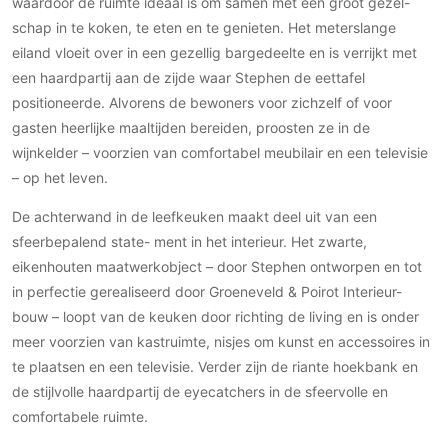
waardoor de ruimte ideaal is om samen met een groot gezel-
PVC vloeren
schap in te koken, te eten en te genieten. Het meterslange
Gietvloeren
eiland vloeit over in een gezellig bargedeelte en is verrijkt met
een haardpartij aan de zijde waar Stephen de eettafel
Houten vloeren
positioneerde. Alvorens de bewoners voor zichzelf of voor
Natuursteen en keramiek vloeren
gasten heerlijke maaltijden bereiden, proosten ze in de
Vloerkleden
wijnkelder – voorzien van comfortabel meubilair en een televisie
– op het leven.
Afwerking
Wandafwerking
De achterwand in de leefkeuken maakt deel uit van een
sfeerbepalend state- ment in het interieur. Het zwarte,
Beton Ciré
eikenhouten maatwerkobject – door Stephen ontworpen en tot
Behang / Wandtextiel
in perfectie gerealiseerd door Groeneveld & Poirot Interieur-
Natuursteen en keramiek
bouw – loopt van de keuken door richting de living en is onder
Leer
meer voorzien van kastruimte, nisjes om kunst en accessoires in
Schilderwerk
te plaatsen en een televisie. Verder zijn de riante hoekbank en
Stucwerk
de stijlvolle haardpartij de eyecatchers in de sfeervolle en
comfortabele ruimte.
Spuitwerk