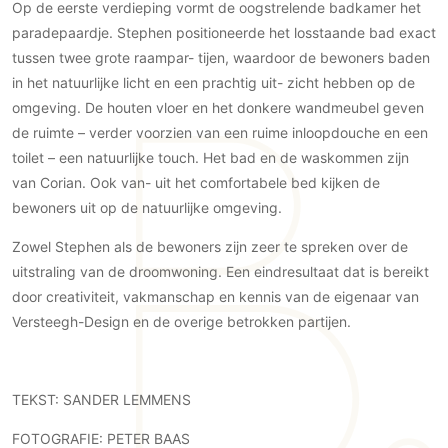
Op de eerste verdieping vormt de oogstrelende badkamer het
Technologie
paradepaardje. Stephen positioneerde het losstaande bad exact
Audio/Video
tussen twee grote raampar- tijen, waardoor de bewoners baden
Thuisbioscoop
in het natuurlijke licht en een prachtig uit- zicht hebben op de
omgeving. De houten vloer en het donkere wandmeubel geven
Domotica
de ruimte – verder voorzien van een ruime inloopdouche en een
Mirror TV
toilet – een natuurlijke touch. Het bad en de waskommen zijn
Fitnessapparatuur
van Corian. Ook van- uit het comfortabele bed kijken de
Wifi
bewoners uit op de natuurlijke omgeving.
Overig
Zowel Stephen als de bewoners zijn zeer te spreken over de
uitstraling van de droomwoning. Een eindresultaat dat is bereikt
Aannemers Interieur
door creativiteit, vakmanschap en kennis van de eigenaar van
Akoestiek
Versteegh-Design en de overige betrokken partijen.
Binnenzwembaden
Wellness
Wijnkelder en wijnkasten
TEKST: SANDER LEMMENS
FOTOGRAFIE: PETER BAAS