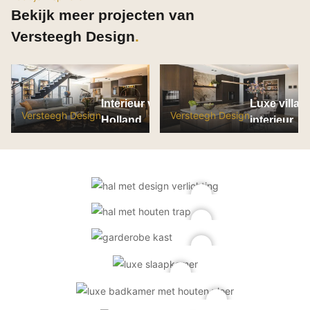
Bekijk meer projecten van
Versteegh Design
Interieur villa Zuid-
Luxe villa 
Versteegh Design
Versteegh Design
Holland
interieur