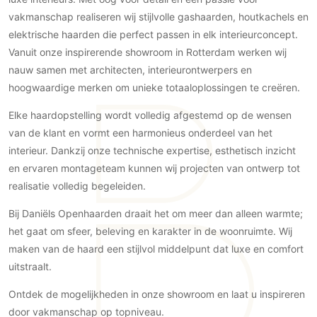
Gevelbekleding
Zonwering
Keukenaccessoires
vakmanschap realiseren wij stijlvolle gashaarden, houtkachels en
Gevelstenen
Zakelijk
Keukenkranen
Zonwering buiten
elektrische haarden die perfect passen in elk interieurconcept.
Houten gevelbekleding
Vanuit onze inspirerende showroom in Rotterdam werken wij
Horeca
Stucwerk
Ramen en deuren
nauw samen met architecten, interieurontwerpers en
Kantoor
Schilderwerk buiten
hoogwaardige merken om unieke totaaloplossingen te creëren.
Binnendeuren
Aluminium deuren
Elke haardopstelling wordt volledig afgestemd op de wensen
Houten deuren
van de klant en vormt een harmonieus onderdeel van het
interieur. Dankzij onze technische expertise, esthetisch inzicht
Stalen deuren
en ervaren montageteam kunnen wij projecten van ontwerp tot
Systeemwanden
realisatie volledig begeleiden.
Deurbeslag
Raambeslag
Bij Daniëls Openhaarden draait het om meer dan alleen warmte;
het gaat om sfeer, beleving en karakter in de woonruimte. Wij
Meubelbeslag
maken van de haard een stijlvol middelpunt dat luxe en comfort
uitstraalt.
Vloer
Vloeren
Ontdek de mogelijkheden in onze showroom en laat u inspireren
Beton Ciré vloeren
door vakmanschap op topniveau.