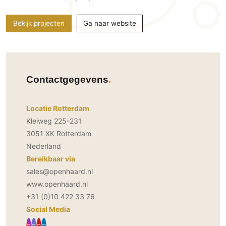
PVC vloeren
Bekijk projecten
Ga naar website
Gietvloeren
Houten vloeren
Natuursteen en keramiek vloeren
Vloerkleden
Contactgegevens
Afwerking
Locatie Rotterdam
Wandafwerking
Kleiweg 225-231
Beton Ciré
3051 XK Rotterdam
Behang / Wandtextiel
Nederland
Natuursteen en keramiek
Bereikbaar via
Leer
sales@openhaard.nl
Schilderwerk
www.openhaard.nl
+31 (0)10 422 33 76
Stucwerk
Social Media
Spuitwerk