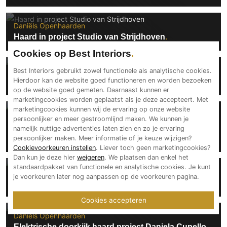
Daniëls Openhaarden
Haard in project Studio van Strijdhoven
Cookies op Best Interiors
Daniëls Openhaarden
Best Interiors gebruikt zowel functionele als analytische cookies.
Hierdoor kan de website goed functioneren en worden bezoeken
Gashaarden in project van Sander van Beuningen
op de website goed gemeten. Daarnaast kunnen er
marketingcookies worden geplaatst als je deze accepteert. Met
marketingcookies kunnen wij de ervaring op onze website
Daniëls Openhaarden
persoonlijker en meer gestroomlijnd maken. We kunnen je
Gashaarden in project Rob Feenstra Turnkey
namelijk nuttige advertenties laten zien en zo je ervaring
Projects
persoonlijker maken. Meer informatie of je keuze wijzigen?
Cookievoorkeuren instellen
. Liever toch geen marketingcookies?
Dan kun je deze hier
weigeren
. We plaatsen dan enkel het
standaardpakket van functionele en analytische cookies. Je kunt
Daniëls Openhaarden
je voorkeuren later nog aanpassen op de voorkeuren pagina.
Luxe haarden in projecten Maretti Lighting
Cookies accepteren
Daniëls Openhaarden
Elektrische doorkijk haard project Daniela Cupello