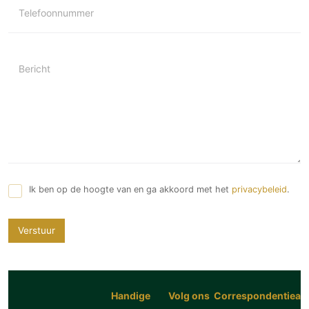
Telefoonnummer
Bericht
Ik ben op de hoogte van en ga akkoord met het
privacybeleid
.
Verstuur
Handige
Volg ons
Correspondentiead