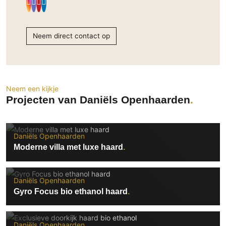
Technologie
Audio/Video
Neem direct contact op
Thuisbioscoop
Domotica
Mirror TV
Fitnessapparatuur
Neem een kijkje
Projecten van Daniëls Openhaarden
Wifi
Overig
Daniëls Openhaarden
Aannemers Interieur
Moderne villa met luxe haard
Akoestiek
Binnenzwembaden
Daniëls Openhaarden
Wellness
Gyro Focus bio ethanol haard
Wijnkelder en wijnkasten
Daniëls Openhaarden