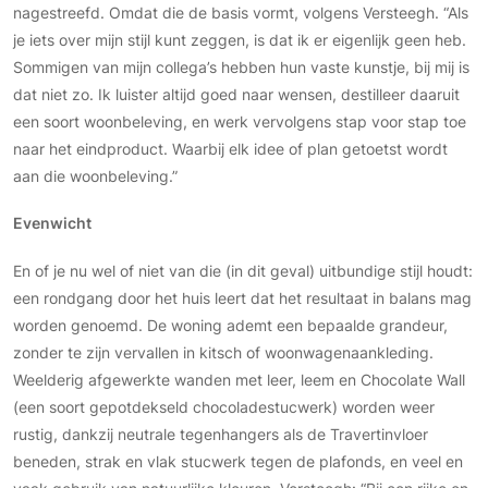
nagestreefd. Omdat die de basis vormt, volgens Versteegh. “Als
PVC vloeren
je iets over mijn stijl kunt zeggen, is dat ik er eigenlijk geen heb.
Gietvloeren
Sommigen van mijn collega’s hebben hun vaste kunstje, bij mij is
Houten vloeren
dat niet zo. Ik luister altijd goed naar wensen, destilleer daaruit
Natuursteen en keramiek vloeren
een soort woonbeleving, en werk vervolgens stap voor stap toe
Vloerkleden
naar het eindproduct. Waarbij elk idee of plan getoetst wordt
aan die woonbeleving.”
Afwerking
Evenwicht
Wandafwerking
Beton Ciré
En of je nu wel of niet van die (in dit geval) uitbundige stijl houdt:
een rondgang door het huis leert dat het resultaat in balans mag
Behang / Wandtextiel
worden genoemd. De woning ademt een bepaalde grandeur,
Natuursteen en keramiek
zonder te zijn vervallen in kitsch of woonwagenaankleding.
Leer
Weelderig afgewerkte wanden met leer, leem en Chocolate Wall
Schilderwerk
(een soort gepotdekseld chocoladestucwerk) worden weer
Stucwerk
rustig, dankzij neutrale tegenhangers als de Travertinvloer
Spuitwerk
beneden, strak en vlak stucwerk tegen de plafonds, en veel en