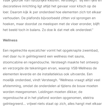
vaak gebruik van natuurlijke kleuren. Versteegh: “Bij een rijke en
Technologie
decoratieve inrichting ligt altijd het gevaar voor kitsch op de
loer. Daarom kijk ik per onderdeel hoe elementen zich tot elkaar
Audio/Video
verhouden. De plafonds bijvoorbeeld zitten vol sprongen en
Thuisbioscoop
hoeken, maar doordat ze meelopen met de vloer eronder, blijft
Domotica
het beeld toch in balans. Zo doe ik dat met elk onderdeel.”
Mirror TV
Fitnessapparatuur
Wellness
Wifi
Een regelrechte eyecatcher vormt het opgeknapte zwembad,
met daar nu in geïntegreerd een wellness met sauna,
Overig
stoomcabine en regendouche. Versteegh maakte het ontwerp
Aannemers Interieur
en verzorgde de tekeningen ervan, waarop VSB-Wellness de
Akoestiek
elementen leverde en de installatieklus ook uitvoerde. Een
Binnenzwembaden
moeilijk onderdeel, vindt Versteegh. “Wellness vraagt altijd veel
afstemming, omdat de onderdelen al tijdens de bouw moeten
Wellness
worden meegenomen. Leidingen moeten dikker, de
Wijnkelder en wijnkasten
regendouche al in het plafond worden opgenomen, elektra
geïntegreerd… vrijwel niets staat op zich, alles hangt met elkaar