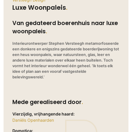
Versteegh Design
Ramen
Woondecoratie
Tuinmeubelen
Kinderkamer
Luxe Woonpaleis
Buitendeuren
Tuinverlichting
Serre/Veranda
Inrichting
Deursystemen
Van gedateerd boerenhuis naar luxe
Slaapkamer
Omheining
Roomdividers
Glazen wandsystemen
woonpaleis
Thuisbioscoop
Bedden
Vouwwanden
Hekwerken en poorten
Toilet
Interieurontwerper Stephen Versteegh metamorfoseerde
Meubels
Garagedeuren
Wellness
een donkere en enigszins gedateerde boerderijwoning tot
Zwemmen
Verlichting
een heus woonpaleis, waar natuursteen, glas, leer en
Werkkamer
Zonwering
Zwembad en zwemvijver
andere luxe materialen over elkaar heen buitelen. Toch
Haarden
Wijnkelder
vormt het interieur wonderwel één geheel. ‘Ik toets elk
Zonwering
Tuin wellness
Glas
idee of plan aan een vooraf vastgestelde
Woonkamer
belevingswereld.’
Buitenshutters
Interieurbouw
Vloer
Buitenkijken
Trappen
Overig
Buitenvloeren
Bijgebouw / Poolhouse
Mede gerealiseerd door
Autolift
Houten buitenvloeren
Keuken
Terrasoverkapping
3D visualisaties
Natuursteen en keramiek
Keukens
Tuin
buitenvloeren
Vierzijdig, vrijhangende haard:
Daniëls Openhaarden
Keukenapparatuur
Villa
Vlonders
Gevel
Keukenbladen
Domotica:
Zwembad