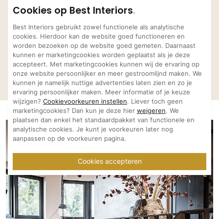
Bekijk meer projecten van
Cookies op Best Interiors
Versteegh Design
Best Interiors gebruikt zowel functionele als analytische
cookies. Hierdoor kan de website goed functioneren en
worden bezoeken op de website goed gemeten. Daarnaast
kunnen er marketingcookies worden geplaatst als je deze
accepteert. Met marketingcookies kunnen wij de ervaring op
Kantoor Inrichting
Badhotel 
onze website persoonlijker en meer gestroomlijnd maken. We
Versteegh Design
Versteegh Design
Wolkat Recycling
Domburg
kunnen je namelijk nuttige advertenties laten zien en zo je
ervaring persoonlijker maken. Meer informatie of je keuze
wijzigen?
Cookievoorkeuren instellen
. Liever toch geen
marketingcookies? Dan kun je deze hier
weigeren
. We
plaatsen dan enkel het standaardpakket van functionele en
analytische cookies. Je kunt je voorkeuren later nog
aanpassen op de voorkeuren pagina.
Cookies accepteren