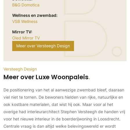
Gevelbekleding
Zonwering
B&G Domotica
Keukenaccessoires
Gevelstenen
Zakelijk
Keukenkranen
Zonwering buiten
Wellness en zwembad:
Houten gevelbekleding
VSB Wellness
Horeca
Stucwerk
Ramen en deuren
Kantoor
Mirror TV:
Schilderwerk buiten
Binnendeuren
Oled Mirror TV
Aluminium deuren
Meer over Versteegh Design
Houten deuren
Stalen deuren
Versteegh Design
Systeemwanden
Meer over Luxe Woonpaleis
Deurbeslag
Raambeslag
De positionering van het al aanwezige zwembad bleef, daaraan
Meubelbeslag
viel niet te tornen. De bewoners hielden van rijke, natuurlijke en
ook kostbare materialen, dat wist hij ook. Maar voor al het
Vloer
overige had interieurarchitect Stephen Versteegh de handen vrij
voor het nieuwe interieur in de boerderijwoning in Loosdrecht.
Vloeren
Centrale vraag is dan altijd welke belevingswereld er wordt
Beton Ciré vloeren