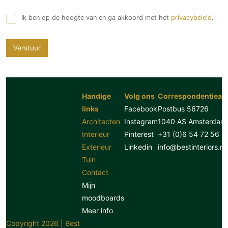
Ik ben op de hoogte van en ga akkoord met het
privacybeleid
.
Verstuur
Handige
Volg ons
Correspondentiead
links
Facebook
Postbus 56726
Architecten
Instagram
1040 AS Amsterdam
Interieur
Pinterest
+31 (0)6 54 72 56 8
Exterieur
Linkedin
info@bestinteriors.nl
Tuin
Contact
Mijn
moodboards
Meer info
Copyright 2026 | Best