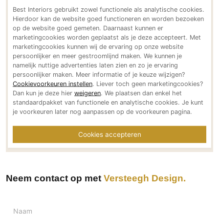
Bereikbaar via
Best Interiors gebruikt zowel functionele als analytische cookies.
PVC vloeren
Hierdoor kan de website goed functioneren en worden bezoeken
+31 (0) 6 18111935
Gietvloeren
op de website goed gemeten. Daarnaast kunnen er
stephen@versteegh-design.com
marketingcookies worden geplaatst als je deze accepteert. Met
Houten vloeren
www.versteegh-design.com
marketingcookies kunnen wij de ervaring op onze website
Natuursteen en keramiek vloeren
persoonlijker en meer gestroomlijnd maken. We kunnen je
Social media
namelijk nuttige advertenties laten zien en zo je ervaring
Vloerkleden
persoonlijker maken. Meer informatie of je keuze wijzigen?
Cookievoorkeuren instellen
. Liever toch geen marketingcookies?
Afwerking
Dan kun je deze hier
weigeren
. We plaatsen dan enkel het
standaardpakket van functionele en analytische cookies. Je kunt
Wandafwerking
Meer over Versteegh Design
je voorkeuren later nog aanpassen op de voorkeuren pagina.
Beton Ciré
Meer projecten van Versteegh Design
Behang / Wandtextiel
Cookies accepteren
Natuursteen en keramiek
Leer
Schilderwerk
Neem contact op met
Versteegh Design
Stucwerk
Spuitwerk
Naam