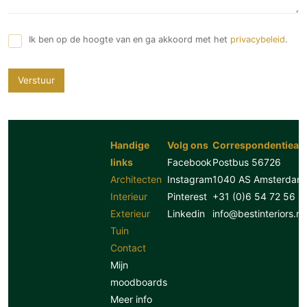
Ik ben op de hoogte van en ga akkoord met het
privacybeleid
.
Verstuur
Handige
Volg ons
Correspondentiead
links
Facebook
Postbus 56726
Architecten
Instagram
1040 AS Amsterdam
Interieur
Pinterest
+31 (0)6 54 72 56 8
Exterieur
Linkedin
info@bestinteriors.nl
Tuin
Contact
Mijn
moodboards
Meer info