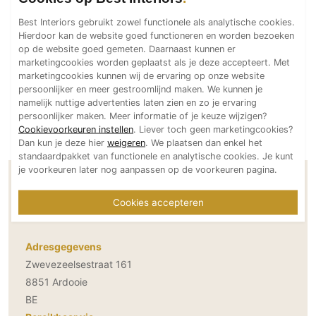
Technologie
Best Interiors gebruikt zowel functionele als analytische cookies.
Hierdoor kan de website goed functioneren en worden bezoeken
Audio/Video
op de website goed gemeten. Daarnaast kunnen er
Thuisbioscoop
marketingcookies worden geplaatst als je deze accepteert. Met
marketingcookies kunnen wij de ervaring op onze website
Domotica
persoonlijker en meer gestroomlijnd maken. We kunnen je
Mirror TV
namelijk nuttige advertenties laten zien en zo je ervaring
persoonlijker maken. Meer informatie of je keuze wijzigen?
Fitnessapparatuur
Cookievoorkeuren instellen
. Liever toch geen marketingcookies?
Wifi
Dan kun je deze hier
weigeren
. We plaatsen dan enkel het
standaardpakket van functionele en analytische cookies. Je kunt
je voorkeuren later nog aanpassen op de voorkeuren pagina.
Overig
Contactgegevens LAURA CALLEEUW
Aannemers Interieur
Cookies accepteren
INTERIOR DESIGN
Akoestiek
Binnenzwembaden
Adresgegevens
Wellness
Zwevezeelsestraat 161
Wijnkelder en wijnkasten
8851 Ardooie
BE