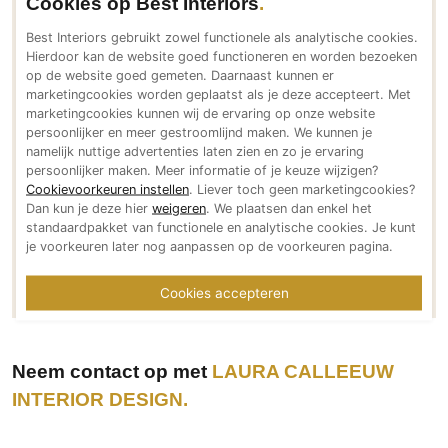
Cookies op Best Interiors
Bereikbaar via
PVC vloeren
Best Interiors gebruikt zowel functionele als analytische cookies.
+32 (0)493 345549
Gietvloeren
Hierdoor kan de website goed functioneren en worden bezoeken
design@lauracalleeuw.be
op de website goed gemeten. Daarnaast kunnen er
Houten vloeren
www.lauracalleeuw.be
marketingcookies worden geplaatst als je deze accepteert. Met
Natuursteen en keramiek vloeren
Social media
marketingcookies kunnen wij de ervaring op onze website
persoonlijker en meer gestroomlijnd maken. We kunnen je
Vloerkleden
namelijk nuttige advertenties laten zien en zo je ervaring
persoonlijker maken. Meer informatie of je keuze wijzigen?
Afwerking
Cookievoorkeuren instellen
. Liever toch geen marketingcookies?
Dan kun je deze hier
weigeren
. We plaatsen dan enkel het
Wandafwerking
Meer over LAURA CALLEEUW INTERIOR DESIGN
standaardpakket van functionele en analytische cookies. Je kunt
Beton Ciré
je voorkeuren later nog aanpassen op de voorkeuren pagina.
Meer projecten van LAURA CALLEEUW INTERIOR
DESIGN
Behang / Wandtextiel
Cookies accepteren
Natuursteen en keramiek
Leer
Schilderwerk
Neem contact op met
LAURA CALLEEUW
Stucwerk
INTERIOR DESIGN
Spuitwerk