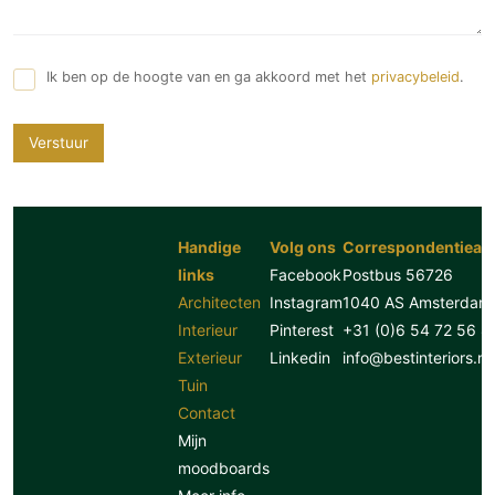
Ik ben op de hoogte van en ga akkoord met het
privacybeleid
.
Verstuur
Handige
Volg ons
Correspondentiead
links
Facebook
Postbus 56726
Architecten
Instagram
1040 AS Amsterdam
Interieur
Pinterest
+31 (0)6 54 72 56 8
Exterieur
Linkedin
info@bestinteriors.nl
Tuin
Contact
Mijn
moodboards