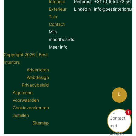
Interieur
Pinterest
+31 (0)6 54 72 56 8
Exterieur
Linkedin
info@bestinteriors.nl
Tuin
Contact
Mijn
moodboards
Meer info
Copyright 2026 | Best
Interiors
Adverteren
Webdesign
Privacybeleid
Algemene
voorwaarden
Cookievoorkeuren
1
instellen
Sitemap