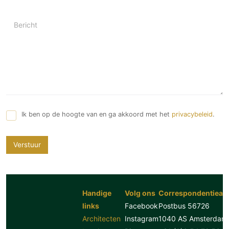
Bericht
Ik ben op de hoogte van en ga akkoord met het
privacybeleid
.
Verstuur
Handige
Volg ons
Correspondentiead
links
Facebook
Postbus 56726
Architecten
Instagram
1040 AS Amsterdam