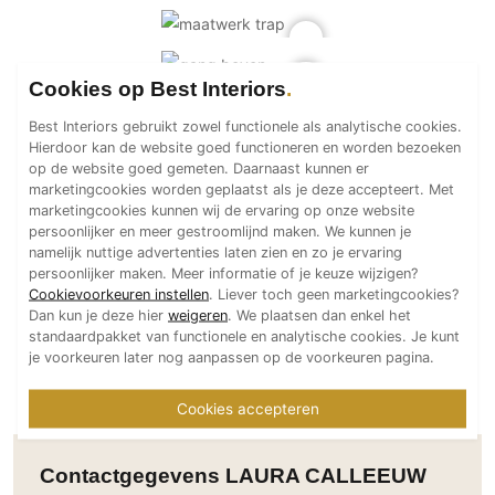
Technologie
Audio/Video
Cookies op Best Interiors
Thuisbioscoop
Domotica
Best Interiors gebruikt zowel functionele als analytische cookies.
Hierdoor kan de website goed functioneren en worden bezoeken
Mirror TV
op de website goed gemeten. Daarnaast kunnen er
Fitnessapparatuur
marketingcookies worden geplaatst als je deze accepteert. Met
marketingcookies kunnen wij de ervaring op onze website
Wifi
persoonlijker en meer gestroomlijnd maken. We kunnen je
namelijk nuttige advertenties laten zien en zo je ervaring
Overig
persoonlijker maken. Meer informatie of je keuze wijzigen?
Cookievoorkeuren instellen
. Liever toch geen marketingcookies?
Aannemers Interieur
Dan kun je deze hier
weigeren
. We plaatsen dan enkel het
standaardpakket van functionele en analytische cookies. Je kunt
Akoestiek
je voorkeuren later nog aanpassen op de voorkeuren pagina.
Binnenzwembaden
Wellness
Cookies accepteren
Wijnkelder en wijnkasten
Contactgegevens LAURA CALLEEUW