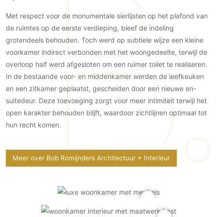
Gevelbekleding
Zonwering
Keukenaccessoires
Met respect voor de monumentale sierlijsten op het plafond van
Gevelstenen
Zakelijk
Keukenkranen
Zonwering buiten
de ruimtes op de eerste verdieping, bleef de indeling
Houten gevelbekleding
Horeca
grotendeels behouden. Toch werd op subtiele wijze een kleine
Stucwerk
Ramen en deuren
Kantoor
voorkamer indirect verbonden met het woongedeelte, terwijl de
Schilderwerk buiten
Binnendeuren
overloop half werd afgesloten om een ruimer toilet te realiseren.
Aluminium deuren
In de bestaande voor- en middenkamer werden de leefkeuken
en een zitkamer geplaatst, gescheiden door een nieuwe en-
Houten deuren
suitedeur. Deze toevoeging zorgt voor meer intimiteit terwijl het
Stalen deuren
open karakter behouden blijft, waardoor zichtlijnen optimaal tot
Systeemwanden
hun recht komen.
Deurbeslag
Raambeslag
Meer over Bob Romijnders Architectuur + Interieur
Meubelbeslag
Vloer
Vloeren
Beton Ciré vloeren