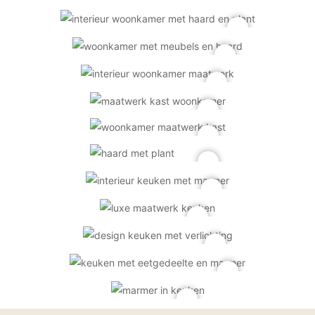
PVC vloeren
Gietvloeren
Houten vloeren
Natuursteen en keramiek vloeren
Vloerkleden
Afwerking
Wandafwerking
Beton Ciré
Behang / Wandtextiel
Natuursteen en keramiek
Leer
Schilderwerk
Stucwerk
Spuitwerk