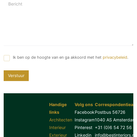
Bericht
Ik ben op de hoogte van en ga akkoord met het
privacybeleid
.
Verstuur
Handige
Volg ons
Correspondentiead
links
Facebook
Postbus 56726
Architecten
Instagram
1040 AS Amsterdam
Interieur
Pinterest
+31 (0)6 54 72 56 8
Exterieur
Linkedin
info@bestinteriors.nl