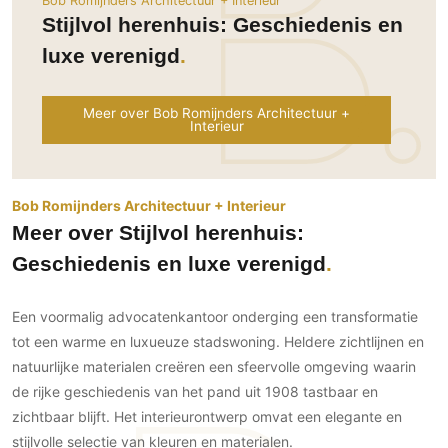
Bob Romijnders Architectuur + Interieur
Ramen
Woondecoratie
Tuinmeubelen
Kinderkamer
Stijlvol herenhuis: Geschiedenis en
Buitendeuren
Tuinverlichting
Serre/Veranda
luxe verenigd
Inrichting
Deursystemen
Slaapkamer
Omheining
Roomdividers
Glazen wandsystemen
Thuisbioscoop
Meer over Bob Romijnders Architectuur +
Bedden
Vouwwanden
Hekwerken en poorten
Interieur
Toilet
Meubels
Garagedeuren
Wellness
Zwemmen
Verlichting
Werkkamer
Zonwering
Bob Romijnders Architectuur + Interieur
Zwembad en zwemvijver
Haarden
Wijnkelder
Meer over Stijlvol herenhuis:
Zonwering
Tuin wellness
Glas
Woonkamer
Geschiedenis en luxe verenigd
Buitenshutters
Interieurbouw
Vloer
Buitenkijken
Trappen
Overig
Buitenvloeren
Een voormalig advocatenkantoor onderging een transformatie
Bijgebouw / Poolhouse
tot een warme en luxueuze stadswoning. Heldere zichtlijnen en
Autolift
Houten buitenvloeren
Keuken
Terrasoverkapping
natuurlijke materialen creëren een sfeervolle omgeving waarin
3D visualisaties
Natuursteen en keramiek
Keukens
Tuin
buitenvloeren
de rijke geschiedenis van het pand uit 1908 tastbaar en
Keukenapparatuur
Villa
Vlonders
zichtbaar blijft. Het interieurontwerp omvat een elegante en
Gevel
Keukenbladen
stijlvolle selectie van kleuren en materialen.
Zwembad