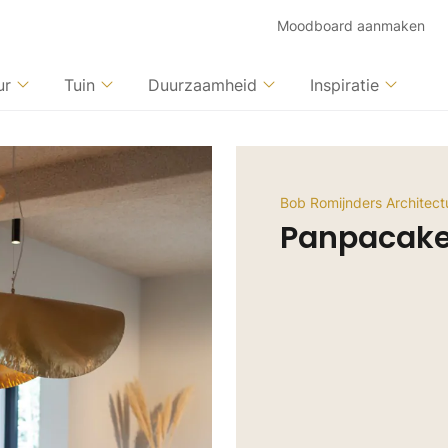
Moodboard aanmaken
ur
Tuin
Duurzaamheid
Inspiratie
Bob Romijnders Architectu
Panpacake