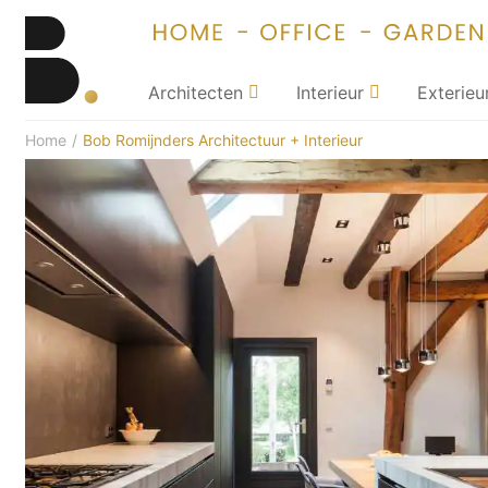
Architecten
Interieur
Exterieu
Home
/
Bob Romijnders Architectuur + Interieur