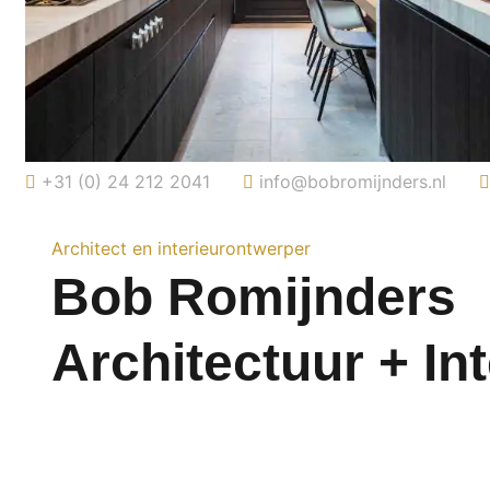
+31 (0) 24 212 2041
info@bobromijnders.nl
Architect en interieurontwerper
Bob Romijnders
Architectuur + Int