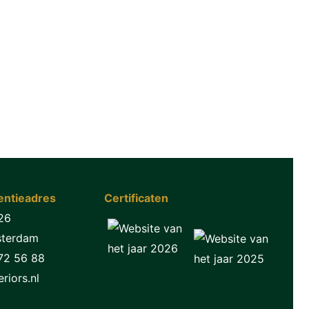
ntieadres
Certificaten
26
sterdam
72 56 88
riors.nl