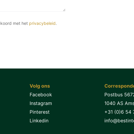
kkoord met het
privacybeleid
.
Volg ons
Corresponde
Facebook
Postbus 567
Instagram
1040 AS Am
Pinterest
+31 (0)6 54 
Linkedin
info@bestinte