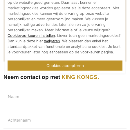
op de website goed gemeten. Daarnaast kunnen er
Social media
PVC vloeren
marketingcookies worden geplaatst als je deze accepteert. Met
marketingcookies kunnen wij de ervaring op onze website
Gietvloeren
persoonlijker en meer gestroomlijnd maken. We kunnen je
Houten vloeren
namelijk nuttige advertenties laten zien en zo je ervaring
persoonlijker maken. Meer informatie of je keuze wijzigen?
Natuursteen en keramiek vloeren
Cookievoorkeuren instellen
. Liever toch geen marketingcookies?
Meer over KING KONGS
Vloerkleden
Dan kun je deze hier
weigeren
. We plaatsen dan enkel het
standaardpakket van functionele en analytische cookies. Je kunt
Meer projecten van KING KONGS
je voorkeuren later nog aanpassen op de voorkeuren pagina.
Afwerking
Wandafwerking
Cookies accepteren
Beton Ciré
Neem contact op met
KING KONGS
Behang / Wandtextiel
Natuursteen en keramiek
Naam
Leer
Schilderwerk
Stucwerk
Achternaam
Spuitwerk