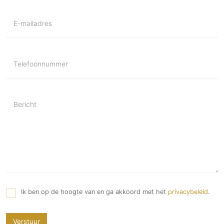
Technologie
E-mailadres
Audio/Video
Thuisbioscoop
Domotica
Telefoonnummer
Mirror TV
Fitnessapparatuur
Wifi
Bericht
Overig
Aannemers Interieur
Akoestiek
Binnenzwembaden
Wellness
Ik ben op de hoogte van en ga akkoord met het
privacybeleid
.
Wijnkelder en wijnkasten
Verstuur