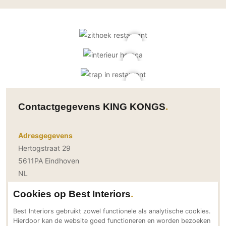
Gevelbekleding
Zonwering
Keukenaccessoires
Gevelstenen
Zakelijk
Keukenkranen
Zonwering buiten
Houten gevelbekleding
Horeca
Stucwerk
Ramen en deuren
Kantoor
Schilderwerk buiten
Binnendeuren
Aluminium deuren
Houten deuren
Contactgegevens KING KONGS
Stalen deuren
Systeemwanden
Adresgegevens
Deurbeslag
Hertogstraat 29
Raambeslag
5611PA Eindhoven
Meubelbeslag
NL
Bereikbaar via
Vloer
Cookies op Best Interiors
+31 (0) 40 8433 633
Vloeren
info@kingkongs.com
Best Interiors gebruikt zowel functionele als analytische cookies.
Hierdoor kan de website goed functioneren en worden bezoeken
Beton Ciré vloeren
kingkongs.com