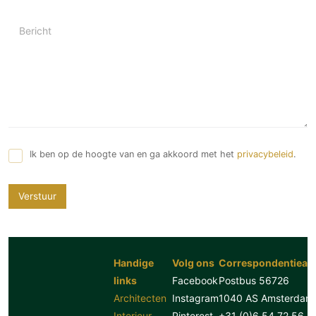
Bericht
Ik ben op de hoogte van en ga akkoord met het
privacybeleid
.
Verstuur
Handige
Volg ons
Correspondentiead
links
Facebook
Postbus 56726
Architecten
Instagram
1040 AS Amsterdam
Interieur
Pinterest
+31 (0)6 54 72 56 8