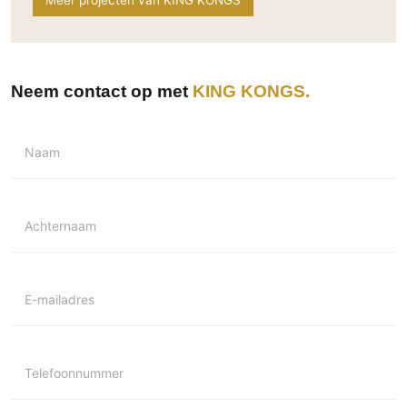
Technologie
Audio/Video
Thuisbioscoop
Neem contact op met
KING KONGS
Domotica
Mirror TV
Naam
Fitnessapparatuur
Wifi
Overig
Achternaam
Aannemers Interieur
Akoestiek
E-mailadres
Binnenzwembaden
Wellness
Wijnkelder en wijnkasten
Telefoonnummer