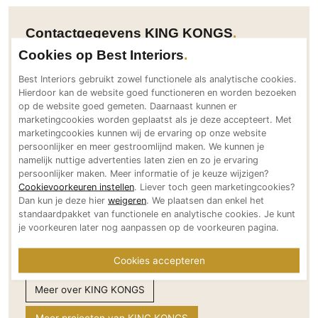
PVC vloeren
Contactgegevens KING KONGS
Gietvloeren
Cookies op Best Interiors
Houten vloeren
Adresgegevens
Natuursteen en keramiek vloeren
Best Interiors gebruikt zowel functionele als analytische cookies.
Hertogstraat 29
Hierdoor kan de website goed functioneren en worden bezoeken
Vloerkleden
op de website goed gemeten. Daarnaast kunnen er
5611PA Eindhoven
marketingcookies worden geplaatst als je deze accepteert. Met
NL
Afwerking
marketingcookies kunnen wij de ervaring op onze website
Bereikbaar via
persoonlijker en meer gestroomlijnd maken. We kunnen je
Wandafwerking
namelijk nuttige advertenties laten zien en zo je ervaring
+31 (0) 40 8433 633
persoonlijker maken. Meer informatie of je keuze wijzigen?
Beton Ciré
info@kingkongs.com
Cookievoorkeuren instellen
. Liever toch geen marketingcookies?
Behang / Wandtextiel
kingkongs.com
Dan kun je deze hier
weigeren
. We plaatsen dan enkel het
standaardpakket van functionele en analytische cookies. Je kunt
Social media
Natuursteen en keramiek
je voorkeuren later nog aanpassen op de voorkeuren pagina.
Leer
Schilderwerk
Cookies accepteren
Stucwerk
Meer over KING KONGS
Spuitwerk
Meer projecten van KING KONGS