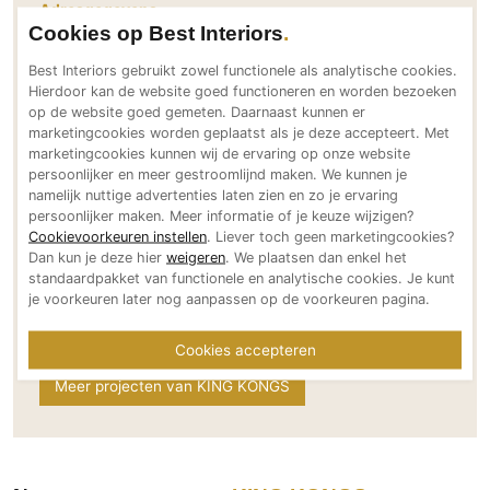
Adresgegevens
PVC vloeren
Cookies op Best Interiors
Hertogstraat 29
Gietvloeren
5611PA Eindhoven
Best Interiors gebruikt zowel functionele als analytische cookies.
Houten vloeren
NL
Hierdoor kan de website goed functioneren en worden bezoeken
op de website goed gemeten. Daarnaast kunnen er
Natuursteen en keramiek vloeren
Bereikbaar via
marketingcookies worden geplaatst als je deze accepteert. Met
+31 (0) 40 8433 633
Vloerkleden
marketingcookies kunnen wij de ervaring op onze website
info@kingkongs.com
persoonlijker en meer gestroomlijnd maken. We kunnen je
namelijk nuttige advertenties laten zien en zo je ervaring
kingkongs.com
Afwerking
persoonlijker maken. Meer informatie of je keuze wijzigen?
Social media
Wandafwerking
Cookievoorkeuren instellen
. Liever toch geen marketingcookies?
Dan kun je deze hier
weigeren
. We plaatsen dan enkel het
Beton Ciré
standaardpakket van functionele en analytische cookies. Je kunt
je voorkeuren later nog aanpassen op de voorkeuren pagina.
Behang / Wandtextiel
Natuursteen en keramiek
Meer over KING KONGS
Cookies accepteren
Leer
Meer projecten van KING KONGS
Schilderwerk
Stucwerk
Spuitwerk