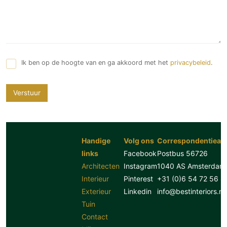
Ik ben op de hoogte van en ga akkoord met het
privacybeleid
.
Verstuur
Handige
Volg ons
Correspondentiead
links
Facebook
Postbus 56726
Architecten
Instagram
1040 AS Amsterdam
Interieur
Pinterest
+31 (0)6 54 72 56 8
Exterieur
Linkedin
info@bestinteriors.nl
Tuin
Contact