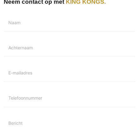
Neem contact op met
KING KONGS
Technologie
Audio/Video
Naam
Thuisbioscoop
Domotica
Mirror TV
Achternaam
Fitnessapparatuur
Wifi
E-mailadres
Overig
Aannemers Interieur
Akoestiek
Telefoonnummer
Binnenzwembaden
Wellness
Wijnkelder en wijnkasten
Bericht