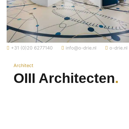
+31 (0)20 6277140
info@o-drie.nl
o-drie.nl
Architect
OIII Architecten