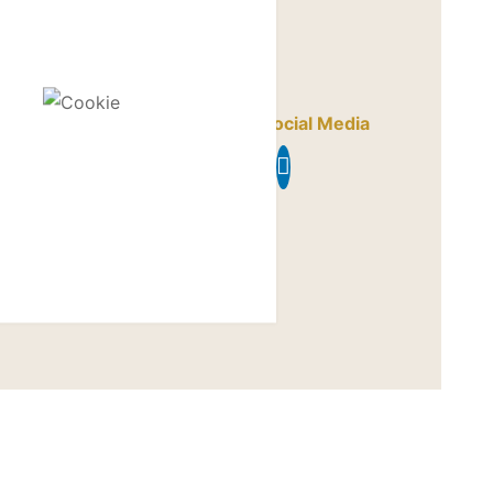
baar via
Social Media
-drie.nl
nl
)20 6277140