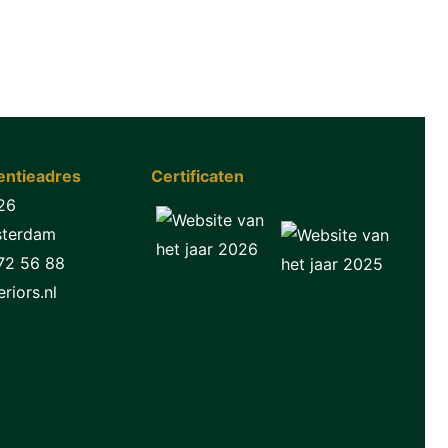
ntieadres
Certificaten
26
sterdam
72 56 88
riors.nl