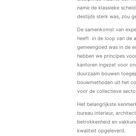
name de klassieke scheidi
destijds sterk was, zou 
De samenkomst van experti
heeft in de loop van de a
gemeengoed was in de ene
hebben we principes voor
kantoren ingezet voor o
duurzaam bouwen toegepa
bouwmethoden uit het c
voor de collectieve secto
Het belangrijkste kenmerk
bureau interieur, archite
betrokkenheid en vakkund
kwaliteit opgeleverd.