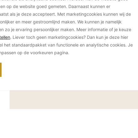
ken op de website goed gemeten. Daarnaast kunnen er
Contactgegevens
tst als je deze accepteert. Met marketingcookies kunnen wij de
onlijker en meer gestroomlijnd maken. We kunnen je namelijk
en zo je ervaring persoonlijker maken. Meer informatie of je keuze
Locatie Amsterdam
Bereik
ellen
. Liever toch geen marketingcookies? Dan kun je deze hier
Danzigerkade 3E
info@o
el het standaardpakket van functionele en analytische cookies. Je
1013AP Amsterdam
o-drie.
anpassen op de voorkeuren pagina.
Nederland
+31 (0
Neem direct contact op