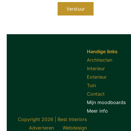
Verstuur
Handige links
Architecten
Interieur
Exterieur
Tuin
Contact
Mijn moodboards
Meer info
Copyright 2026 | Best Interiors
Adverteren
Webdesign