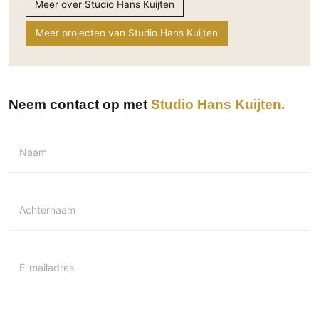
Meer over Studio Hans Kuijten
Technologie
Meer projecten van Studio Hans Kuijten
Audio/Video
Thuisbioscoop
Domotica
Mirror TV
Neem contact op met
Studio Hans Kuijten
Fitnessapparatuur
Wifi
Naam
Overig
Aannemers Interieur
Achternaam
Akoestiek
Binnenzwembaden
Wellness
E-mailadres
Wijnkelder en wijnkasten