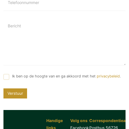
Telefoonnummer
Bericht
Ik ben op de hoogte van en ga akkoord met het
privacybeleid
.
Verstuur
Handige
Volg ons
Correspondentiead
links
Facebook
Postbus 56726