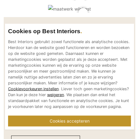
PVC vloeren
Gietvloeren
Houten vloeren
Contactgegevens Studio Hans Kuijten
Cookies op Best Interiors
Natuursteen en keramiek vloeren
Best Interiors gebruikt zowel functionele als analytische cookies.
Vloerkleden
Adresgegevens
Hierdoor kan de website goed functioneren en worden bezoeken
op de website goed gemeten. Daarnaast kunnen er
Berg 5D
Afwerking
marketingcookies worden geplaatst als je deze accepteert. Met
5671 CA Nuenen
marketingcookies kunnen wij de ervaring op onze website
Wandafwerking
NL
persoonlijker en meer gestroomlijnd maken. We kunnen je
Beton Ciré
namelijk nuttige advertenties laten zien en zo je ervaring
Bereikbaar via
persoonlijker maken. Meer informatie of je keuze wijzigen?
Behang / Wandtextiel
+31 (0) 40 28 421 35
Cookievoorkeuren instellen
. Liever toch geen marketingcookies?
info@hanskuijten.nl
Natuursteen en keramiek
Dan kun je deze hier
weigeren
. We plaatsen dan enkel het
www.hanskuijten.nl
standaardpakket van functionele en analytische cookies. Je kunt
Leer
je voorkeuren later nog aanpassen op de voorkeuren pagina.
Social media
Schilderwerk
Cookies accepteren
Stucwerk
Spuitwerk