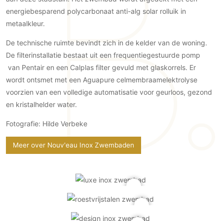
Gevelbekleding
Zonwering
Keukenaccessoires
energiebesparend polycarbonaat anti-alg solar rolluik in
Gevelstenen
Zakelijk
Keukenkranen
Zonwering buiten
metaalkleur.
Houten gevelbekleding
Horeca
De technische ruimte bevindt zich in de kelder van de woning.
Stucwerk
Ramen en deuren
Kantoor
De filterinstallatie bestaat uit een frequentiegestuurde pomp
Schilderwerk buiten
Binnendeuren
van Pentair en een Calplas filter gevuld met glaskorrels. Er
Aluminium deuren
wordt ontsmet met een Aguapure celmembraamelektrolyse
Houten deuren
voorzien van een volledige automatisatie voor geurloos, gezond
en kristalhelder water.
Stalen deuren
Systeemwanden
Fotografie: Hilde Verbeke
Deurbeslag
Meer over Nouv'eau Inox Zwembaden
Raambeslag
Meubelbeslag
Vloer
Vloeren
Beton Ciré vloeren