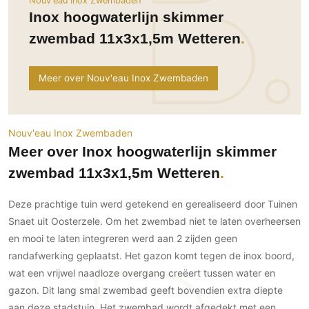
Nouv'eau Inox Zwembaden
Ramen
Woondecoratie
Tuinmeubelen
Kinderkamer
Inox hoogwaterlijn skimmer
Buitendeuren
Tuinverlichting
Serre/Veranda
zwembad 11x3x1,5m Wetteren
Inrichting
Deursystemen
Slaapkamer
Omheining
Roomdividers
Glazen wandsystemen
Thuisbioscoop
Meer over Nouv'eau Inox Zwembaden
Bedden
Vouwwanden
Hekwerken en poorten
Toilet
Meubels
Garagedeuren
Wellness
Zwemmen
Verlichting
Werkkamer
Nouv'eau Inox Zwembaden
Zonwering
Zwembad en zwemvijver
Haarden
Meer over Inox hoogwaterlijn skimmer
Wijnkelder
Zonwering
Tuin wellness
Glas
zwembad 11x3x1,5m Wetteren
Woonkamer
Buitenshutters
Interieurbouw
Vloer
Deze prachtige tuin werd getekend en gerealiseerd door Tuinen
Buitenkijken
Trappen
Overig
Buitenvloeren
Snaet uit Oosterzele. Om het zwembad niet te laten overheersen
Bijgebouw / Poolhouse
Autolift
Houten buitenvloeren
en mooi te laten integreren werd aan 2 zijden geen
Keuken
Terrasoverkapping
randafwerking geplaatst. Het gazon komt tegen de inox boord,
3D visualisaties
Natuursteen en keramiek
Keukens
Tuin
buitenvloeren
wat een vrijwel naadloze overgang creëert tussen water en
Keukenapparatuur
Villa
Vlonders
Gevel
gazon. Dit lang smal zwembad geeft bovendien extra diepte
Keukenbladen
Zwembad
aan deze stadstuin. Het zwembad wordt afgedekt met een