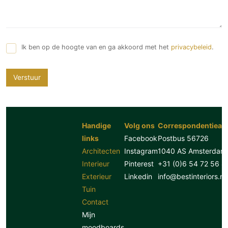
Ik ben op de hoogte van en ga akkoord met het
privacybeleid
.
Verstuur
Handige
Volg ons
Correspondentiead
links
Facebook
Postbus 56726
Architecten
Instagram
1040 AS Amsterdam
Interieur
Pinterest
+31 (0)6 54 72 56 8
Exterieur
Linkedin
info@bestinteriors.nl
Tuin
Contact
Mijn
moodboards