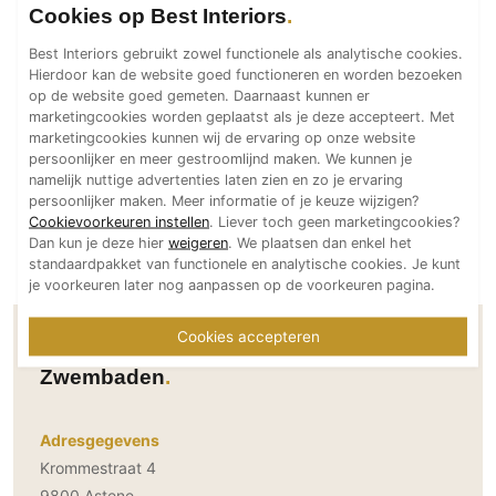
Cookies op Best Interiors
Technologie
Best Interiors gebruikt zowel functionele als analytische cookies.
Audio/Video
Hierdoor kan de website goed functioneren en worden bezoeken
Thuisbioscoop
op de website goed gemeten. Daarnaast kunnen er
marketingcookies worden geplaatst als je deze accepteert. Met
Domotica
marketingcookies kunnen wij de ervaring op onze website
Mirror TV
persoonlijker en meer gestroomlijnd maken. We kunnen je
namelijk nuttige advertenties laten zien en zo je ervaring
Fitnessapparatuur
persoonlijker maken. Meer informatie of je keuze wijzigen?
Wifi
Cookievoorkeuren instellen
. Liever toch geen marketingcookies?
Dan kun je deze hier
weigeren
. We plaatsen dan enkel het
standaardpakket van functionele en analytische cookies. Je kunt
Overig
je voorkeuren later nog aanpassen op de voorkeuren pagina.
Aannemers Interieur
Cookies accepteren
Akoestiek
Contactgegevens Nouv'eau Inox
Binnenzwembaden
Zwembaden
Wellness
Wijnkelder en wijnkasten
Adresgegevens
Krommestraat 4
9800 Astene