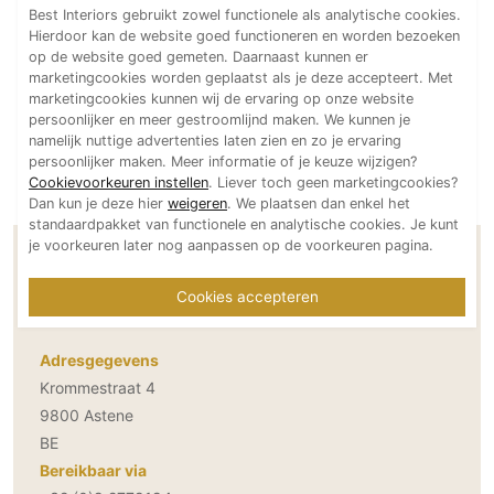
Best Interiors gebruikt zowel functionele als analytische cookies.
Technologie
Hierdoor kan de website goed functioneren en worden bezoeken
Audio/Video
op de website goed gemeten. Daarnaast kunnen er
marketingcookies worden geplaatst als je deze accepteert. Met
Thuisbioscoop
marketingcookies kunnen wij de ervaring op onze website
persoonlijker en meer gestroomlijnd maken. We kunnen je
Domotica
namelijk nuttige advertenties laten zien en zo je ervaring
Mirror TV
persoonlijker maken. Meer informatie of je keuze wijzigen?
Cookievoorkeuren instellen
. Liever toch geen marketingcookies?
Fitnessapparatuur
Dan kun je deze hier
weigeren
. We plaatsen dan enkel het
Wifi
standaardpakket van functionele en analytische cookies. Je kunt
je voorkeuren later nog aanpassen op de voorkeuren pagina.
Contactgegevens Nouv'eau Inox
Overig
Zwembaden
Cookies accepteren
Aannemers Interieur
Akoestiek
Adresgegevens
Binnenzwembaden
Krommestraat 4
Wellness
9800 Astene
Wijnkelder en wijnkasten
BE
Bereikbaar via