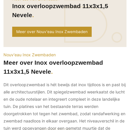
Ramen
Woondecoratie
Tuinmeubelen
Kinderkamer
Inox overloopzwembad 11x3x1,5
Buitendeuren
Tuinverlichting
Serre/Veranda
Nevele
Inrichting
Deursystemen
Slaapkamer
Omheining
Roomdividers
Glazen wandsystemen
Thuisbioscoop
Meer over Nouv'eau Inox Zwembaden
Bedden
Vouwwanden
Hekwerken en poorten
Toilet
Meubels
Garagedeuren
Wellness
Zwemmen
Verlichting
Nouv'eau Inox Zwembaden
Werkkamer
Zonwering
Zwembad en zwemvijver
Haarden
Meer over Inox overloopzwembad
Wijnkelder
Zonwering
Tuin wellness
Glas
11x3x1,5 Nevele
Woonkamer
Buitenshutters
Interieurbouw
Vloer
Dit overloopzwembad is hét bewijs dat inox tijdloos is en past bij
Buitenkijken
Trappen
Overig
Buitenvloeren
alle architectuurstijlen. Dit spiegelzwembad weerkaatst de lucht
Bijgebouw / Poolhouse
en de oude notelaar en integreert compleet in deze landelijke
Autolift
Houten buitenvloeren
Keuken
Terrasoverkapping
tuin. De platines van het bestaande terras werden
3D visualisaties
Natuursteen en keramiek
Keukens
Tuin
buitenvloeren
doorgetrokken tot tegen het zwembad, zodat randafwerking en
Keukenapparatuur
Villa
Vlonders
zwembad naadloos in elkaar overgaan. Het niveauverschil in de
Gevel
Keukenbladen
tuin werd opgevangen door een gemetst muurtje dat de
Zwembad