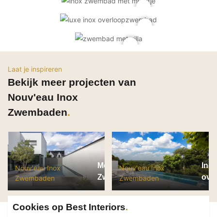
PVC vloeren
Gietvloeren
Houten vloeren
Natuursteen en keramiek vloeren
Vloerkleden
Laat je inspireren
Bekijk meer projecten van
Afwerking
Nouv'eau Inox
Wandafwerking
Zwembaden
Beton Ciré
Behang / Wandtextiel
Natuursteen en keramiek
Leer
Modern zwembad in
Inox
Nouv'eau Inox
Nouv'eau Inox
Schilderwerk
Zwevegem
ove
Zwembaden
Zwembaden
10x
Stucwerk
Spuitwerk
Cookies op Best Interiors