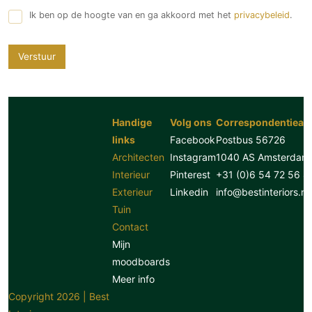
Ik ben op de hoogte van en ga akkoord met het
privacybeleid
.
Verstuur
Handige
Volg ons
Correspondentiead
links
Facebook
Postbus 56726
Architecten
Instagram
1040 AS Amsterdam
Interieur
Pinterest
+31 (0)6 54 72 56 8
Exterieur
Linkedin
info@bestinteriors.nl
Tuin
Contact
Mijn
moodboards
Meer info
Copyright 2026 | Best