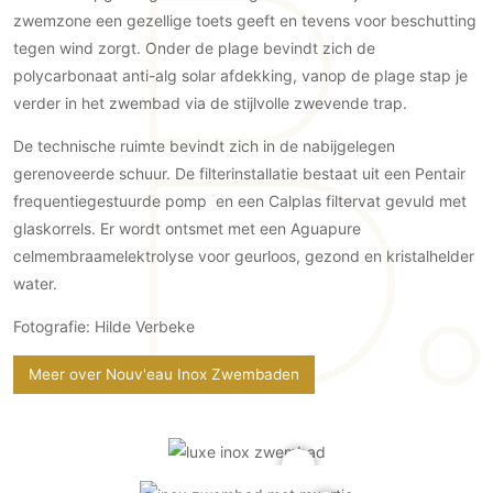
Gevelbekleding
Zonwering
Keukenaccessoires
zwemzone een gezellige toets geeft en tevens voor beschutting
Gevelstenen
tegen wind zorgt. Onder de plage bevindt zich de
Zakelijk
Keukenkranen
Zonwering buiten
Houten gevelbekleding
polycarbonaat anti-alg solar afdekking, vanop de plage stap je
Horeca
Stucwerk
verder in het zwembad via de stijlvolle zwevende trap.
Ramen en deuren
Kantoor
Schilderwerk buiten
Binnendeuren
De technische ruimte bevindt zich in de nabijgelegen
Aluminium deuren
gerenoveerde schuur. De filterinstallatie bestaat uit een Pentair
frequentiegestuurde pomp en een Calplas filtervat gevuld met
Houten deuren
glaskorrels. Er wordt ontsmet met een Aguapure
Stalen deuren
celmembraamelektrolyse voor geurloos, gezond en kristalhelder
Systeemwanden
water.
Deurbeslag
Fotografie: Hilde Verbeke
Raambeslag
Meubelbeslag
Meer over Nouv'eau Inox Zwembaden
Vloer
Vloeren
Beton Ciré vloeren