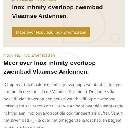
Nouv'eau Inox Zwembaden
Ramen
Woondecoratie
Tuinmeubelen
Kinderkamer
Inox infinity overloop zwembad
Buitendeuren
Tuinverlichting
Serre/Veranda
Vlaamse Ardennen
Inrichting
Deursystemen
Slaapkamer
Omheining
Roomdividers
Glazen wandsystemen
Thuisbioscoop
Meer over Nouv'eau Inox Zwembaden
Bedden
Vouwwanden
Hekwerken en poorten
Toilet
Meubels
Garagedeuren
Wellness
Zwemmen
Verlichting
Werkkamer
Nouv'eau Inox Zwembaden
Zonwering
Zwembad en zwemvijver
Haarden
Meer over Inox infinity overloop
Wijnkelder
Zonwering
Tuin wellness
Glas
zwembad Vlaamse Ardennen
Woonkamer
Buitenshutters
Interieurbouw
Vloer
Dit op maat gemaakt inox infinity overloop zwembad is de eye-
Buitenkijken
Trappen
Overig
Buitenvloeren
catcher in deze tuin in de Vlaamse Ardennen. De riante villa
Bijgebouw / Poolhouse
Autolift
Houten buitenvloeren
bevindt zich bovenop een heuvel waarbij dit type zwembad
Keuken
Terrasoverkapping
volledig tot zijn recht komt. Het water loopt over één lengtezijde
3D visualisaties
Natuursteen en keramiek
Keukens
Tuin
buitenvloeren
richting een inox opvanggoot die ook fungeert als buffer. Vanuit
Keukenapparatuur
Villa
Vlonders
het zwembad kijk je over het omliggende landschap en begeef
Gevel
Keukenbladen
Zwembad
je je in zuiderse sferen.