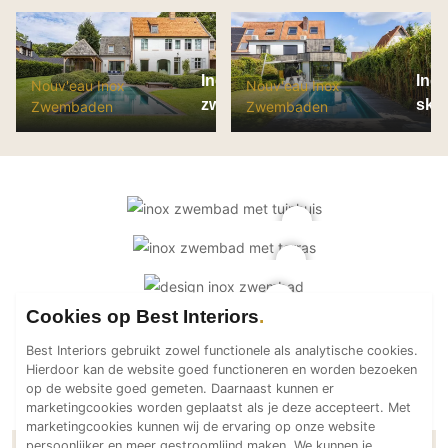
PVC vloeren
Gietvloeren
Houten vloeren
Inox skimmer
Inox
Nouv'eau Inox
Nouv'eau Inox
zwembad Deurle
ski
Zwembaden
Zwembaden
Natuursteen en keramiek vloeren
8x3
Vloerkleden
van
hoek
Afwerking
Wandafwerking
Beton Ciré
Behang / Wandtextiel
Natuursteen en keramiek
Cookies op Best Interiors
Leer
Best Interiors gebruikt zowel functionele als analytische cookies.
Schilderwerk
Hierdoor kan de website goed functioneren en worden bezoeken
op de website goed gemeten. Daarnaast kunnen er
Stucwerk
marketingcookies worden geplaatst als je deze accepteert. Met
Spuitwerk
marketingcookies kunnen wij de ervaring op onze website
persoonlijker en meer gestroomlijnd maken. We kunnen je