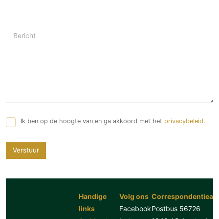
Bericht
Ik ben op de hoogte van en ga akkoord met het
privacybeleid
.
Verstuur
Handige
Volg ons
Correspondentiead
links
Facebook
Postbus 56726