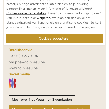
namelijk nuttige advertenties laten zien en zo je ervaring
Contactgegevens Nouv'eau Inox
Technologie
persoonlijker maken. Meer informatie of je keuze wijzigen?
Zwembaden
Audio/Video
Cookievoorkeuren instellen
. Liever toch geen marketingcookies?
Dan kun je deze hier
weigeren
. We plaatsen dan enkel het
Thuisbioscoop
standaardpakket van functionele en analytische cookies. Je kunt
Adresgegevens
Domotica
je voorkeuren later nog aanpassen op de voorkeuren pagina.
Krommestraat 4
Mirror TV
9800 Astene
Cookies accepteren
Fitnessapparatuur
BE
Wifi
Bereikbaar via
+32 (0)9 2779194
Overig
philippe@nouv-eau.be
Aannemers Interieur
www.nouv-eau.be
Social media
Akoestiek
Binnenzwembaden
Wellness
Wijnkelder en wijnkasten
Meer over Nouv'eau Inox Zwembaden