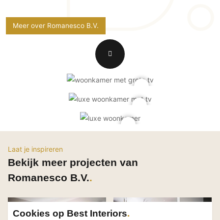
Technologie
Audio/Video
Meer over Romanesco B.V.
Thuisbioscoop
Domotica
Mirror TV
Fitnessapparatuur
Wifi
Overig
Aannemers Interieur
Laat je inspireren
Akoestiek
Bekijk meer projecten van
Binnenzwembaden
Romanesco B.V.
Wellness
Wijnkelder en wijnkasten
Cookies op Best Interiors