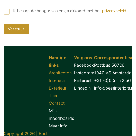
Ik ben op de hoogte van en ga akkoord met het
privacybeleid
.
Verstuur
Handige
Volg ons
Correspondentiead
links
Facebook
Postbus 56726
Architecten
Instagram
1040 AS Amsterdam
Interieur
Pinterest
+31 (0)6 54 72 56 8
Exterieur
Linkedin
info@bestinteriors.nl
Tuin
Contact
Mijn
moodboards
Meer info
Copyright 2026 | Best