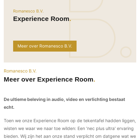
Ramen
Woondecoratie
Tuinmeubelen
Kinderkamer
Romanesco B.V.
Buitendeuren
Tuinverlichting
Serre/Veranda
Experience Room
Inrichting
Deursystemen
Slaapkamer
Omheining
Roomdividers
Glazen wandsystemen
Thuisbioscoop
Bedden
Vouwwanden
Hekwerken en poorten
Toilet
Meer over Romanesco B.V.
Meubels
Garagedeuren
Wellness
Zwemmen
Verlichting
Werkkamer
Zonwering
Zwembad en zwemvijver
Haarden
Wijnkelder
Romanesco B.V.
Zonwering
Tuin wellness
Glas
Woonkamer
Meer over Experience Room
Buitenshutters
Interieurbouw
Vloer
Buitenkijken
Trappen
Overig
Buitenvloeren
De ultieme beleving in audio, video en verlichting bestaat
Bijgebouw / Poolhouse
echt.
Autolift
Houten buitenvloeren
Keuken
Terrasoverkapping
3D visualisaties
Natuursteen en keramiek
Keukens
Toen we onze Experience Room op de tekentafel hadden liggen,
Tuin
buitenvloeren
Keukenapparatuur
wisten we waar we naar toe wilden: Een 'nec plus ultra' ervaring
Villa
Vlonders
Gevel
bieden. Wij zijn het aan onze stand verplicht om datgene wat we
Keukenbladen
Zwembad