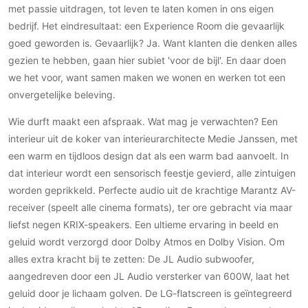
Gevelbekleding
met passie uitdragen, tot leven te laten komen in ons eigen
Zonwering
Keukenaccessoires
Gevelstenen
bedrijf. Het eindresultaat: een Experience Room die gevaarlijk
Zakelijk
Keukenkranen
Zonwering buiten
Houten gevelbekleding
goed geworden is. Gevaarlijk? Ja. Want klanten die denken alles
Horeca
gezien te hebben, gaan hier subiet 'voor de bijl'. En daar doen
Stucwerk
Ramen en deuren
Kantoor
we het voor, want samen maken we wonen en werken tot een
Schilderwerk buiten
Binnendeuren
onvergetelijke beleving.
Aluminium deuren
Wie durft maakt een afspraak. Wat mag je verwachten? Een
Houten deuren
interieur uit de koker van interieurarchitecte Medie Janssen, met
Stalen deuren
een warm en tijdloos design dat als een warm bad aanvoelt. In
Systeemwanden
dat interieur wordt een sensorisch feestje gevierd, alle zintuigen
Deurbeslag
worden geprikkeld. Perfecte audio uit de krachtige Marantz AV-
Raambeslag
receiver (speelt alle cinema formats), ter ore gebracht via maar
liefst negen KRIX-speakers. Een ultieme ervaring in beeld en
Meubelbeslag
geluid wordt verzorgd door Dolby Atmos en Dolby Vision. Om
alles extra kracht bij te zetten: De JL Audio subwoofer,
Vloer
aangedreven door een JL Audio versterker van 600W, laat het
Vloeren
geluid door je lichaam golven. De LG-flatscreen is geïntegreerd
Beton Ciré vloeren