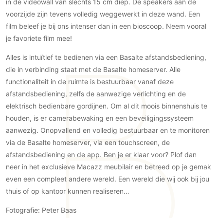
in de videowall van slechts 15 cm diep. De speakers aan de
PVC vloeren
voorzijde zijn tevens volledig weggewerkt in deze wand. Een
Gietvloeren
film beleef je bij ons intenser dan in een bioscoop. Neem vooral
Houten vloeren
je favoriete film mee!
Natuursteen en keramiek vloeren
Alles is intuïtief te bedienen via een Basalte afstandsbediening,
Vloerkleden
die in verbinding staat met de Basalte homeserver. Alle
functionaliteit in de ruimte is bestuurbaar vanaf deze
Afwerking
afstandsbediening, zelfs de aanwezige verlichting en de
Wandafwerking
elektrisch bedienbare gordijnen. Om al dit moois binnenshuis te
houden, is er camerabewaking en een beveiligingssysteem
Beton Ciré
aanwezig. Onopvallend en volledig bestuurbaar en te monitoren
Behang / Wandtextiel
via de Basalte homeserver, via een touchscreen, de
Natuursteen en keramiek
afstandsbediening en de app. Ben je er klaar voor? Plof dan
Leer
neer in het exclusieve Macazz meubilair en betreed op je gemak
Schilderwerk
even een compleet andere wereld. Een wereld die wij ook bij jou
Stucwerk
thuis of op kantoor kunnen realiseren…
Spuitwerk
Fotografie: Peter Baas