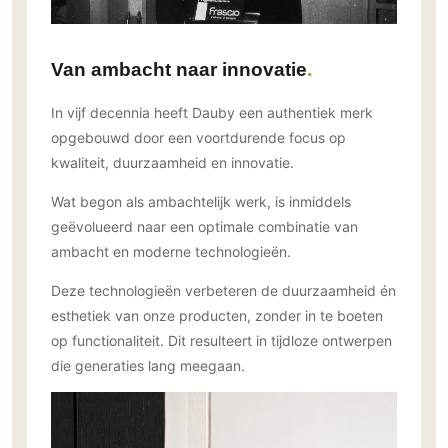
Gevelbekleding
Zonwering
Keukenaccessoires
Gevelstenen
Zakelijk
Keukenkranen
Zonwering buiten
Houten gevelbekleding
Van ambacht naar innovatie
Horeca
Stucwerk
Ramen en deuren
Kantoor
In vijf decennia heeft Dauby een authentiek merk
Schilderwerk buiten
Binnendeuren
opgebouwd door een voortdurende focus op
Aluminium deuren
kwaliteit, duurzaamheid en innovatie.
Houten deuren
Wat begon als ambachtelijk werk, is inmiddels
Stalen deuren
geëvolueerd naar een optimale combinatie van
Systeemwanden
ambacht en moderne technologieën.
Deurbeslag
Deze technologieën verbeteren de duurzaamheid én
Raambeslag
esthetiek van onze producten, zonder in te boeten
Meubelbeslag
op functionaliteit. Dit resulteert in tijdloze ontwerpen
die generaties lang meegaan.
Vloer
Vloeren
Beton Ciré vloeren