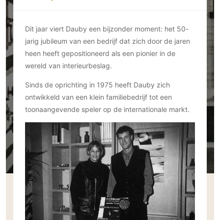
Ramen
Woondecoratie
Tuinmeubelen
Kinderkamer
Buitendeuren
Tuinverlichting
Serre/Veranda
Dit jaar viert Dauby een bijzonder moment: het 50-
Inrichting
Deursystemen
Slaapkamer
jarig jubileum van een bedrijf dat zich door de jaren
Omheining
Roomdividers
Glazen wandsystemen
Thuisbioscoop
heen heeft gepositioneerd als een pionier in de
Bedden
Vouwwanden
Hekwerken en poorten
Toilet
wereld van interieurbeslag.
Meubels
Garagedeuren
Wellness
Sinds de oprichting in 1975 heeft Dauby zich
Zwemmen
Verlichting
Werkkamer
ontwikkeld van een klein familiebedrijf tot een
Zonwering
Zwembad en zwemvijver
Haarden
Wijnkelder
toonaangevende speler op de internationale markt.
Zonwering
Tuin wellness
Glas
Woonkamer
Buitenshutters
Interieurbouw
Vloer
Buitenkijken
Trappen
Overig
Buitenvloeren
Bijgebouw / Poolhouse
Autolift
Houten buitenvloeren
Keuken
Terrasoverkapping
3D visualisaties
Natuursteen en keramiek
Keukens
Tuin
buitenvloeren
Keukenapparatuur
Villa
Vlonders
Gevel
Keukenbladen
Zwembad