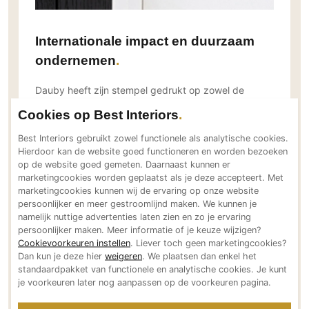
Technologie
Audio/Video
Internationale impact en duurzaam
Thuisbioscoop
ondernemen
Domotica
Dauby heeft zijn stempel gedrukt op zowel de
Mirror TV
Belgische als internationale markten, met een sterke
Cookies op Best Interiors
Fitnessapparatuur
focus op duurzaam ondernemen.
Wifi
Best Interiors gebruikt zowel functionele als analytische cookies.
We hebben altijd geweten dat de toekomst van ons
Hierdoor kan de website goed functioneren en worden bezoeken
op de website goed gemeten. Daarnaast kunnen er
vakmanschap niet alleen ligt in producten van hoge
Overig
marketingcookies worden geplaatst als je deze accepteert. Met
kwaliteit, maar ook in een duurzame manier van
Aannemers Interieur
marketingcookies kunnen wij de ervaring op onze website
werken.
persoonlijker en meer gestroomlijnd maken. We kunnen je
Akoestiek
namelijk nuttige advertenties laten zien en zo je ervaring
persoonlijker maken. Meer informatie of je keuze wijzigen?
Binnenzwembaden
Cookievoorkeuren instellen
. Liever toch geen marketingcookies?
Wellness
Dan kun je deze hier
weigeren
. We plaatsen dan enkel het
standaardpakket van functionele en analytische cookies. Je kunt
Wijnkelder en wijnkasten
je voorkeuren later nog aanpassen op de voorkeuren pagina.