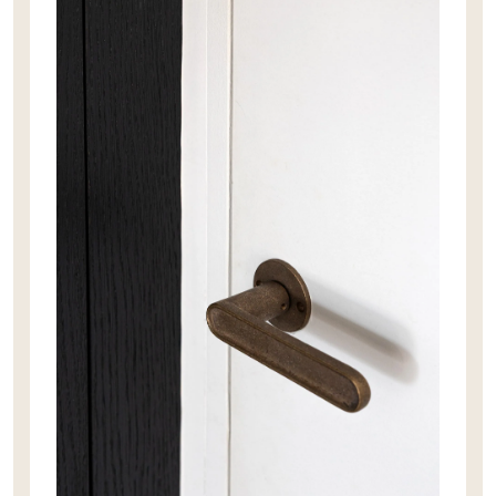
PVC vloeren
Gietvloeren
Houten vloeren
Natuursteen en keramiek vloeren
Vloerkleden
Afwerking
Wandafwerking
Beton Ciré
Behang / Wandtextiel
Natuursteen en keramiek
Leer
Schilderwerk
Stucwerk
Spuitwerk