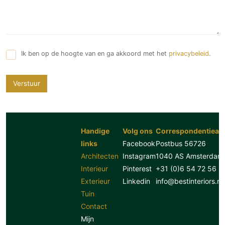
Ik ben op de hoogte van en ga akkoord met het
privacybeleid
.
Verstuur
Handige
Volg ons
Correspondentiead
links
Facebook
Postbus 56726
Architecten
Instagram
1040 AS Amsterdam
Interieur
Pinterest
+31 (0)6 54 72 56 8
Exterieur
Linkedin
info@bestinteriors.nl
Tuin
Contact
Mijn