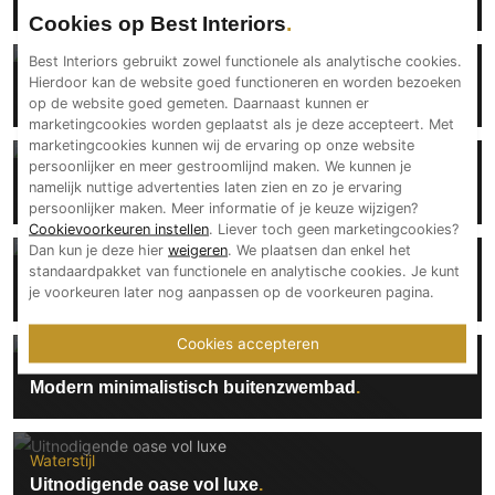
Cookies op Best Interiors
Best Interiors gebruikt zowel functionele als analytische cookies.
Waterstijl
Hierdoor kan de website goed functioneren en worden bezoeken
Luxe wellness in villa
op de website goed gemeten. Daarnaast kunnen er
marketingcookies worden geplaatst als je deze accepteert. Met
marketingcookies kunnen wij de ervaring op onze website
persoonlijker en meer gestroomlijnd maken. We kunnen je
Waterstijl
namelijk nuttige advertenties laten zien en zo je ervaring
Binnenzwembad met een buitengevoel
persoonlijker maken. Meer informatie of je keuze wijzigen?
Cookievoorkeuren instellen
. Liever toch geen marketingcookies?
Dan kun je deze hier
weigeren
. We plaatsen dan enkel het
Waterstijl
standaardpakket van functionele en analytische cookies. Je kunt
Residentieel buitenbad in strakke loungetuin
je voorkeuren later nog aanpassen op de voorkeuren pagina.
Cookies accepteren
Waterstijl
Modern minimalistisch buitenzwembad
Waterstijl
Uitnodigende oase vol luxe