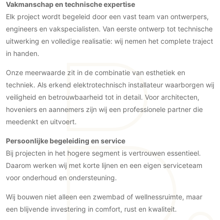
Gevelbekleding
Vakmanschap en technische expertise
Zonwering
Keukenaccessoires
Elk project wordt begeleid door een vast team van ontwerpers,
Gevelstenen
Zakelijk
Keukenkranen
Zonwering buiten
engineers en vakspecialisten. Van eerste ontwerp tot technische
Houten gevelbekleding
Horeca
uitwerking en volledige realisatie: wij nemen het complete traject
Stucwerk
Ramen en deuren
Kantoor
in handen.
Schilderwerk buiten
Binnendeuren
Onze meerwaarde zit in de combinatie van esthetiek en
Aluminium deuren
techniek. Als erkend elektrotechnisch installateur waarborgen wij
Houten deuren
veiligheid en betrouwbaarheid tot in detail. Voor architecten,
Stalen deuren
hoveniers en aannemers zijn wij een professionele partner die
Systeemwanden
meedenkt en uitvoert.
Deurbeslag
Persoonlijke begeleiding en service
Raambeslag
Bij projecten in het hogere segment is vertrouwen essentieel.
Meubelbeslag
Daarom werken wij met korte lijnen en een eigen serviceteam
voor onderhoud en ondersteuning.
Vloer
Wij bouwen niet alleen een zwembad of wellnessruimte, maar
Vloeren
een blijvende investering in comfort, rust en kwaliteit.
Beton Ciré vloeren