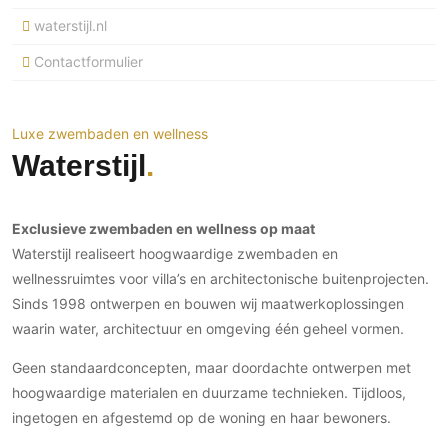
Ramen
Woondecoratie
Tuinmeubelen
Kinderkamer
waterstijl.nl
Buitendeuren
Tuinverlichting
Serre/Veranda
Contactformulier
Inrichting
Deursystemen
Slaapkamer
Omheining
Roomdividers
Glazen wandsystemen
Thuisbioscoop
Bedden
Vouwwanden
Hekwerken en poorten
Toilet
Luxe zwembaden en wellness
Meubels
Garagedeuren
Waterstijl
Wellness
Zwemmen
Verlichting
Werkkamer
Zonwering
Zwembad en zwemvijver
Haarden
Wijnkelder
Exclusieve zwembaden en wellness op maat
Zonwering
Tuin wellness
Glas
Woonkamer
Waterstijl realiseert hoogwaardige zwembaden en
Buitenshutters
Interieurbouw
wellnessruimtes voor villa’s en architectonische buitenprojecten.
Vloer
Buitenkijken
Trappen
Sinds 1998 ontwerpen en bouwen wij maatwerkoplossingen
Overig
Buitenvloeren
waarin water, architectuur en omgeving één geheel vormen.
Bijgebouw / Poolhouse
Autolift
Houten buitenvloeren
Keuken
Terrasoverkapping
Geen standaardconcepten, maar doordachte ontwerpen met
3D visualisaties
Natuursteen en keramiek
Keukens
Tuin
buitenvloeren
hoogwaardige materialen en duurzame technieken. Tijdloos,
Keukenapparatuur
Villa
Vlonders
ingetogen en afgestemd op de woning en haar bewoners.
Gevel
Keukenbladen
Zwembad