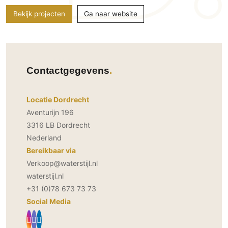
PVC vloeren
Bekijk projecten
Ga naar website
Gietvloeren
Houten vloeren
Natuursteen en keramiek vloeren
Contactgegevens
Vloerkleden
Afwerking
Locatie Dordrecht
Wandafwerking
Aventurijn 196
3316 LB Dordrecht
Beton Ciré
Nederland
Behang / Wandtextiel
Bereikbaar via
Natuursteen en keramiek
Verkoop@waterstijl.nl
Leer
waterstijl.nl
Schilderwerk
+31 (0)78 673 73 73
Stucwerk
Social Media
Spuitwerk