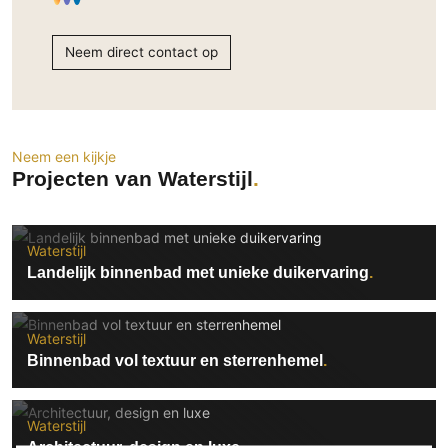
Technologie
Audio/Video
Neem direct contact op
Thuisbioscoop
Domotica
Mirror TV
Neem een kijkje
Fitnessapparatuur
Projecten van Waterstijl
Wifi
Overig
Waterstijl
Landelijk binnenbad met unieke duikervaring
Aannemers Interieur
Akoestiek
Binnenzwembaden
Waterstijl
Binnenbad vol textuur en sterrenhemel
Wellness
Wijnkelder en wijnkasten
Waterstijl
Architectuur, design en luxe