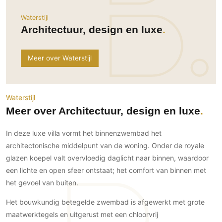
Ramen
Woondecoratie
Tuinmeubelen
Kinderkamer
Waterstijl
Buitendeuren
Tuinverlichting
Serre/Veranda
Architectuur, design en luxe
Inrichting
Deursystemen
Slaapkamer
Omheining
Roomdividers
Glazen wandsystemen
Thuisbioscoop
Meer over Waterstijl
Bedden
Vouwwanden
Hekwerken en poorten
Toilet
Meubels
Garagedeuren
Wellness
Zwemmen
Verlichting
Werkkamer
Waterstijl
Zonwering
Zwembad en zwemvijver
Haarden
Wijnkelder
Meer over Architectuur, design en luxe
Zonwering
Tuin wellness
Glas
Woonkamer
Buitenshutters
In deze luxe villa vormt het binnenzwembad het
Interieurbouw
Vloer
architectonische middelpunt van de woning. Onder de royale
Buitenkijken
Trappen
Overig
Buitenvloeren
glazen koepel valt overvloedig daglicht naar binnen, waardoor
Bijgebouw / Poolhouse
Autolift
Houten buitenvloeren
een lichte en open sfeer ontstaat; het comfort van binnen met
Keuken
Terrasoverkapping
het gevoel van buiten.
3D visualisaties
Natuursteen en keramiek
Keukens
Tuin
buitenvloeren
Het bouwkundig betegelde zwembad is afgewerkt met grote
Keukenapparatuur
Villa
Vlonders
Gevel
maatwerktegels en uitgerust met een chloorvrij
Keukenbladen
Zwembad