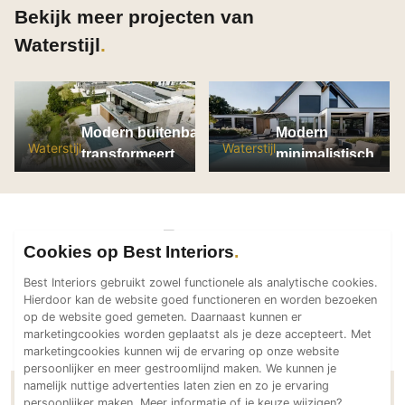
Bekijk meer projecten van
PVC vloeren
Waterstijl
Gietvloeren
Houten vloeren
Natuursteen en keramiek vloeren
Vloerkleden
Modern buitenbad
Modern
Waterstijl
Waterstijl
transformeert
minimalistisch
Afwerking
villatuin
buitenzwembad
Wandafwerking
Beton Ciré
Behang / Wandtextiel
Cookies op Best Interiors
Natuursteen en keramiek
Best Interiors gebruikt zowel functionele als analytische cookies.
Hierdoor kan de website goed functioneren en worden bezoeken
Leer
op de website goed gemeten. Daarnaast kunnen er
Schilderwerk
marketingcookies worden geplaatst als je deze accepteert. Met
marketingcookies kunnen wij de ervaring op onze website
Stucwerk
persoonlijker en meer gestroomlijnd maken. We kunnen je
Spuitwerk
namelijk nuttige advertenties laten zien en zo je ervaring
Contactgegevens Waterstijl
persoonlijker maken. Meer informatie of je keuze wijzigen?