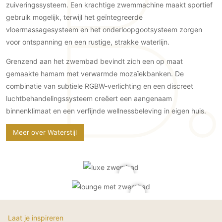
Gevelbekleding
zuiveringssysteem. Een krachtige zwemmachine maakt sportief
Zonwering
Keukenaccessoires
Gevelstenen
gebruik mogelijk, terwijl het geïntegreerde
Zakelijk
Keukenkranen
Zonwering buiten
vloermassagesysteem en het onderloopgootsysteem zorgen
Houten gevelbekleding
Horeca
voor ontspanning en een rustige, strakke waterlijn.
Stucwerk
Ramen en deuren
Kantoor
Schilderwerk buiten
Grenzend aan het zwembad bevindt zich een op maat
Binnendeuren
gemaakte hamam met verwarmde mozaïekbanken. De
Aluminium deuren
combinatie van subtiele RGBW-verlichting en een discreet
Houten deuren
luchtbehandelingssysteem creëert een aangenaam
Stalen deuren
binnenklimaat en een verfijnde wellnessbeleving in eigen huis.
Systeemwanden
Meer over Waterstijl
Deurbeslag
Raambeslag
Meubelbeslag
Vloer
Vloeren
Beton Ciré vloeren
Laat je inspireren