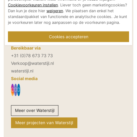
Cookievoorkeuren instellen
. Liever toch geen marketingcookies?
Technologie
Dan kun je deze hier
weigeren
. We plaatsen dan enkel het
Audio/Video
standaardpakket van functionele en analytische cookies. Je kunt
Adresgegevens
je voorkeuren later nog aanpassen op de voorkeuren pagina.
Thuisbioscoop
Aventurijn 196
3316 LB Dordrecht
Domotica
Cookies accepteren
NL
Mirror TV
Bereikbaar via
Fitnessapparatuur
+31 (0)78 673 73 73
Wifi
Verkoop@waterstijl.nl
waterstijl.nl
Overig
Social media
Aannemers Interieur
Akoestiek
Binnenzwembaden
Meer over Waterstijl
Wellness
Wijnkelder en wijnkasten
Meer projecten van Waterstijl