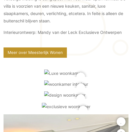
Gevelbekleding
Zonwering
Keukenaccessoires
villa is voorzien van een nieuwe keuken, sanitair, luxe
Gevelstenen
Zakelijk
slaapkamers, deuren, verlichting, etcetera. In feite is alleen de
Keukenkranen
Zonwering buiten
Houten gevelbekleding
buitenschil blijven staan.
Horeca
Stucwerk
Ramen en deuren
Kantoor
Interieurontwerp: Mandy van der Leck Exclusieve Ontwerpen
Schilderwerk buiten
Binnendeuren
Aluminium deuren
Meer over Meesterlijk Wonen
Houten deuren
Stalen deuren
Systeemwanden
Deurbeslag
Raambeslag
Meubelbeslag
Vloer
Vloeren
Beton Ciré vloeren