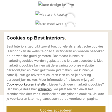
Cookies op Best Interiors
Laat je inspireren
Bekijk meer projecten van
Best Interiors gebruikt zowel functionele als analytische cookies.
Hierdoor kan de website goed functioneren en worden bezoeken
Meesterlijk Wonen
op de website goed gemeten. Daarnaast kunnen er
marketingcookies worden geplaatst als je deze accepteert. Met
marketingcookies kunnen wij de ervaring op onze website
persoonlijker en meer gestroomlijnd maken. We kunnen je
namelijk nuttige advertenties laten zien en zo je ervaring
Luxe sho
persoonlijker maken. Meer informatie of je keuze wijzigen?
Villa RK
Meesterlijk Wonen
Meesterlijk Wonen
NOKNOK® 
Cookievoorkeuren instellen
. Liever toch geen marketingcookies?
Dan kun je deze hier
weigeren
. We plaatsen dan enkel het
standaardpakket van functionele en analytische cookies. Je kunt
je voorkeuren later nog aanpassen op de voorkeuren pagina.
Cookies accepteren