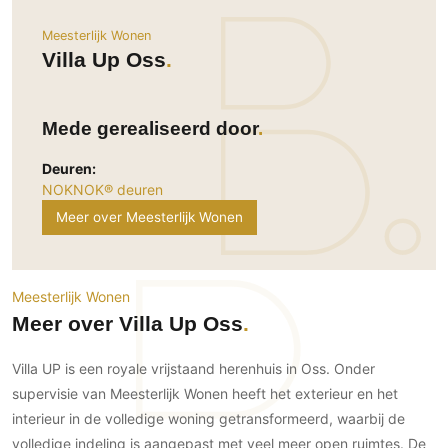
Ramen
Woondecoratie
Tuinmeubelen
Kinderkamer
Meesterlijk Wonen
Buitendeuren
Tuinverlichting
Serre/Veranda
Villa Up Oss
Inrichting
Deursystemen
Slaapkamer
Omheining
Roomdividers
Glazen wandsystemen
Thuisbioscoop
Bedden
Vouwwanden
Hekwerken en poorten
Mede gerealiseerd door
Toilet
Meubels
Garagedeuren
Wellness
Deuren:
Zwemmen
Verlichting
NOKNOK® deuren
Werkkamer
Zonwering
Zwembad en zwemvijver
Haarden
Meer over Meesterlijk Wonen
Wijnkelder
Zonwering
Tuin wellness
Glas
Woonkamer
Buitenshutters
Interieurbouw
Vloer
Buitenkijken
Meesterlijk Wonen
Trappen
Overig
Buitenvloeren
Meer over Villa Up Oss
Bijgebouw / Poolhouse
Autolift
Houten buitenvloeren
Keuken
Terrasoverkapping
Villa UP is een royale vrijstaand herenhuis in Oss. Onder
3D visualisaties
Natuursteen en keramiek
Keukens
Tuin
buitenvloeren
supervisie van Meesterlijk Wonen heeft het exterieur en het
Keukenapparatuur
Villa
Vlonders
interieur in de volledige woning getransformeerd, waarbij de
Gevel
Keukenbladen
volledige indeling is aangepast met veel meer open ruimtes. De
Zwembad