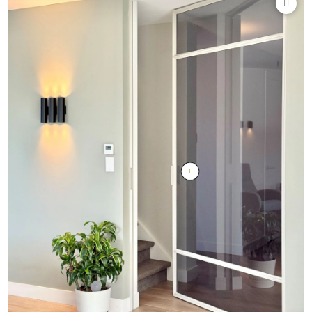
PVC vloeren
Gietvloeren
Houten vloeren
Natuursteen en keramiek vloeren
Vloerkleden
Afwerking
Wandafwerking
Beton Ciré
Behang / Wandtextiel
Natuursteen en keramiek
Leer
Schilderwerk
Stucwerk
Spuitwerk