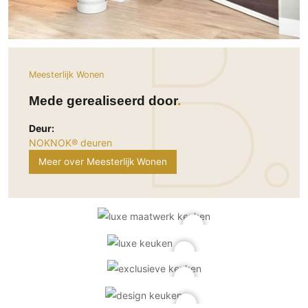
Technologie
Audio/Video
Thuisbioscoop
Domotica
Meesterlijk Wonen
Mirror TV
Mede gerealiseerd door
Fitnessapparatuur
Deur:
Wifi
NOKNOK® deuren
Meer over Meesterlijk Wonen
Overig
Aannemers Interieur
Akoestiek
Binnenzwembaden
Wellness
Wijnkelder en wijnkasten