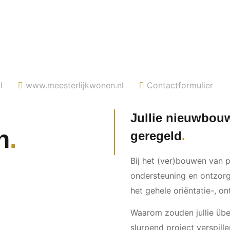
l
www.meesterlijkwonen.nl
Contactformulier
Jullie nieuwbou
n
geregeld
Bij het (ver)bouwen van 
ondersteuning en ontzorg
het gehele oriëntatie-, o
Waarom zouden jullie über
slurpend project verspille