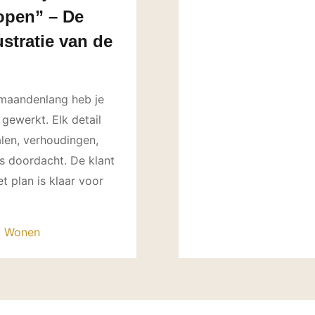
open” – De
ustratie van de
 maandenlang heb je
gewerkt. Elk detail
alen, verhoudingen,
 is doordacht. De klant
et plan is klaar voor
jk Wonen