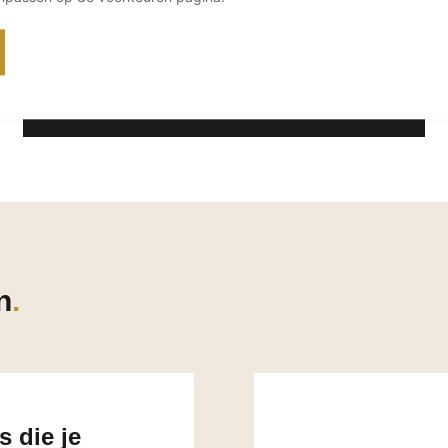
n
 die je