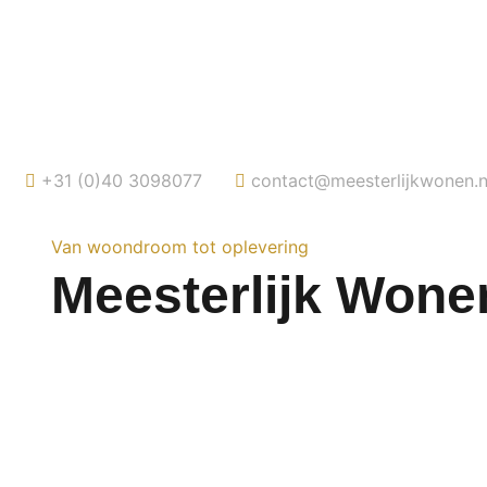
+31 (0)40 3098077
contact@meesterlijkwonen.n
Van woondroom tot oplevering
Meesterlijk Wone