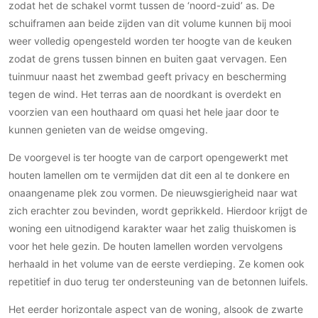
Gevelbekleding
zodat het de schakel vormt tussen de ‘noord-zuid’ as. De
Zonwering
Keukenaccessoires
schuiframen aan beide zijden van dit volume kunnen bij mooi
Gevelstenen
Zakelijk
Keukenkranen
Zonwering buiten
weer volledig opengesteld worden ter hoogte van de keuken
Houten gevelbekleding
Horeca
zodat de grens tussen binnen en buiten gaat vervagen. Een
Stucwerk
Ramen en deuren
Kantoor
tuinmuur naast het zwembad geeft privacy en bescherming
Schilderwerk buiten
Binnendeuren
tegen de wind. Het terras aan de noordkant is overdekt en
Aluminium deuren
voorzien van een houthaard om quasi het hele jaar door te
kunnen genieten van de weidse omgeving.
Houten deuren
Stalen deuren
De voorgevel is ter hoogte van de carport opengewerkt met
Systeemwanden
houten lamellen om te vermijden dat dit een al te donkere en
onaangename plek zou vormen. De nieuwsgierigheid naar wat
Deurbeslag
zich erachter zou bevinden, wordt geprikkeld. Hierdoor krijgt de
Raambeslag
woning een uitnodigend karakter waar het zalig thuiskomen is
Meubelbeslag
voor het hele gezin. De houten lamellen worden vervolgens
herhaald in het volume van de eerste verdieping. Ze komen ook
Vloer
repetitief in duo terug ter ondersteuning van de betonnen luifels.
Vloeren
Het eerder horizontale aspect van de woning, alsook de zwarte
Beton Ciré vloeren