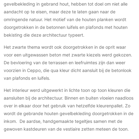
gevelbekleding in gebrand hout, hebben tot doel om niet alle
PVC vloeren
aandacht op te eisen, maar deze te laten gaan naar de
Gietvloeren
omringende natuur. Het motief van de houten planken wordt
Houten vloeren
doorgetrokken in de betonnen luifels en plafonds met houten
Natuursteen en keramiek vloeren
bekisting die deze architectuur typeert.
Vloerkleden
Het zwarte thema wordt ook doorgetrokken in de oprit waar
voor een uitgewassen beton met zwarte kiezels werd gekozen.
Afwerking
De bevloering van de terrassen en leefruimtes zijn dan weer
Wandafwerking
voorzien in Ceppo, die qua kleur dicht aansluit bij de betonlook
Beton Ciré
van plafonds en luifels.
Behang / Wandtextiel
Het interieur werd uitgewerkt in lichte toon op toon kleuren die
Natuursteen en keramiek
aansluiten bij de architectuur. Binnen en buiten vloeien naadloos
Leer
over in elkaar door het gebruik van hetzelfde kleurenpallet. Zo
Schilderwerk
wordt de gebrande houten gevelbekleding doorgetrokken in de
inkom. De aardse, handgemaakte tegeltjes samen met de
Stucwerk
gewoven kastdeuren van de vestiaire zetten meteen de toon.
Spuitwerk