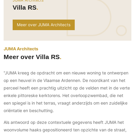
JUMA Architects
Ramen
Woondecoratie
Tuinmeubelen
Kinderkamer
Villa RS
Buitendeuren
Tuinverlichting
Serre/Veranda
Inrichting
Deursystemen
Slaapkamer
Meer over JUMA Architects
Omheining
Roomdividers
Glazen wandsystemen
Thuisbioscoop
Bedden
Vouwwanden
Hekwerken en poorten
Toilet
Meubels
Garagedeuren
JUMA Architects
Wellness
Zwemmen
Verlichting
Meer over Villa RS
Werkkamer
Zonwering
Zwembad en zwemvijver
Haarden
Wijnkelder
Zonwering
Tuin wellness
"JUMA kreeg de opdracht om een nieuwe woning te ontwerpen
Glas
Woonkamer
Buitenshutters
op een heuvel in de Vlaamse Ardennen. De noordkant van het
Interieurbouw
Vloer
perceel heeft een prachtig uitzicht op de velden met in de verte
Buitenkijken
Trappen
Overig
Buitenvloeren
enkele pittoreske kerktorens. Het overloopzwembad, die net
Bijgebouw / Poolhouse
een spiegel is in het terras, vraagt anderzijds om een zuidelijke
Autolift
Houten buitenvloeren
Keuken
Terrasoverkapping
oriëntatie en beschutting.
3D visualisaties
Natuursteen en keramiek
Keukens
Tuin
buitenvloeren
Als antwoord op deze contextuele gegevens heeft JUMA het
Keukenapparatuur
Villa
Vlonders
Gevel
woonvolume haaks gepositioneerd ten opzichte van de straat,
Keukenbladen
Zwembad