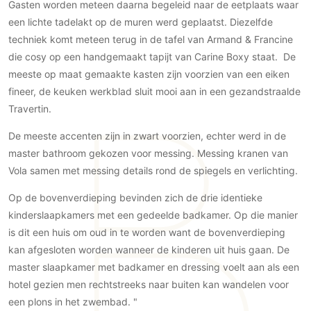
Gasten worden meteen daarna begeleid naar de eetplaats waar
Technologie
een lichte tadelakt op de muren werd geplaatst. Diezelfde
Audio/Video
techniek komt meteen terug in de tafel van Armand & Francine
Thuisbioscoop
die cosy op een handgemaakt tapijt van Carine Boxy staat. De
meeste op maat gemaakte kasten zijn voorzien van een eiken
Domotica
fineer, de keuken werkblad sluit mooi aan in een gezandstraalde
Mirror TV
Travertin.
Fitnessapparatuur
De meeste accenten zijn in zwart voorzien, echter werd in de
Wifi
master bathroom gekozen voor messing. Messing kranen van
Overig
Vola samen met messing details rond de spiegels en verlichting.
Aannemers Interieur
Op de bovenverdieping bevinden zich de drie identieke
Akoestiek
kinderslaapkamers met een gedeelde badkamer. Op die manier
is dit een huis om oud in te worden want de bovenverdieping
Binnenzwembaden
kan afgesloten worden wanneer de kinderen uit huis gaan. De
Wellness
master slaapkamer met badkamer en dressing voelt aan als een
Wijnkelder en wijnkasten
hotel gezien men rechtstreeks naar buiten kan wandelen voor
een plons in het zwembad. "