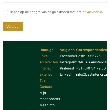
Ik ben op de hoogte van en ga akkoord met het
privacybeleid
.
Verstuur
Handige
Volg ons
Correspondentiead
links
Facebook
Postbus 56726
Architecten
Instagram
1040 AS Amsterdam
Interieur
Pinterest
+31 (0)6 54 72 56 8
Exterieur
Linkedin
info@bestinteriors.nl
Tuin
Contact
Mijn
moodboards
Meer info