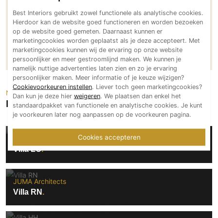
Technologie
Best Interiors gebruikt zowel functionele als analytische cookies.
Hierdoor kan de website goed functioneren en worden bezoeken
Audio/Video
op de website goed gemeten. Daarnaast kunnen er
Thuisbioscoop
marketingcookies worden geplaatst als je deze accepteert. Met
Neem direct contact op
marketingcookies kunnen wij de ervaring op onze website
Domotica
persoonlijker en meer gestroomlijnd maken. We kunnen je
Mirror TV
namelijk nuttige advertenties laten zien en zo je ervaring
persoonlijker maken. Meer informatie of je keuze wijzigen?
Fitnessapparatuur
Cookievoorkeuren instellen
. Liever toch geen marketingcookies?
Neem een kijkje
Wifi
Dan kun je deze hier
weigeren
. We plaatsen dan enkel het
Projecten van JUMA Architects
standaardpakket van functionele en analytische cookies. Je kunt
je voorkeuren later nog aanpassen op de voorkeuren pagina.
Overig
Aannemers Interieur
Cookies accepteren
JUMA Architects
Akoestiek
Villa LO
Binnenzwembaden
Wellness
JUMA Architects
Wijnkelder en wijnkasten
Villa RN