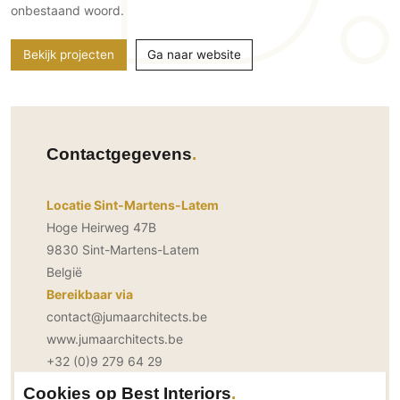
onbestaand woord.
PVC vloeren
Gietvloeren
Bekijk projecten
Ga naar website
Houten vloeren
Natuursteen en keramiek vloeren
Vloerkleden
Contactgegevens
Afwerking
Wandafwerking
Locatie Sint-Martens-Latem
Beton Ciré
Hoge Heirweg 47B
Behang / Wandtextiel
9830 Sint-Martens-Latem
Natuursteen en keramiek
België
Bereikbaar via
Leer
contact@jumaarchitects.be
Schilderwerk
www.jumaarchitects.be
Stucwerk
+32 (0)9 279 64 29
Spuitwerk
Social Media
Cookies op Best Interiors