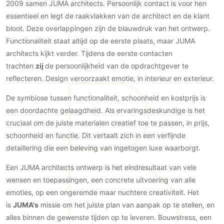
Gevelbekleding
2009 samen JUMA architects. Persoonlijk contact is voor hen
Zonwering
Keukenaccessoires
essentieel en legt de raakvlakken van de architect en de klant
Gevelstenen
Zakelijk
Keukenkranen
Zonwering buiten
bloot. Deze overlappingen zijn de blauwdruk van het ontwerp.
Houten gevelbekleding
Horeca
Functionaliteit staat altijd op de eerste plaats, maar JUMA
Stucwerk
Ramen en deuren
Kantoor
architects kijkt verder. Tijdens de eerste contacten
Schilderwerk buiten
Binnendeuren
trachten
zij
de persoonlijkheid van de opdrachtgever te
Aluminium deuren
reflecteren. Design veroorzaakt emotie, in interieur en exterieur.
Houten deuren
De symbiose tussen functionaliteit, schoonheid en kostprijs is
Stalen deuren
een doordachte gelaagdheid. Als ervaringsdeskundige is het
Systeemwanden
cruciaal om de juiste materialen creatief toe te passen, in prijs,
schoonheid en functie. Dit vertaalt zich in een verfijnde
Deurbeslag
detaillering die een beleving van ingetogen luxe waarborgt.
Raambeslag
Meubelbeslag
Een JUMA architects ontwerp is het eindresultaat van vele
wensen en toepassingen, een concrete uitvoering van alle
Vloer
emoties, op een ongeremde maar nuchtere creativiteit. Het
is
JUMA's
missie om het juiste plan van aanpak op te stellen, en
Vloeren
alles binnen de gewenste tijden op te leveren. Bouwstress, een
Beton Ciré vloeren