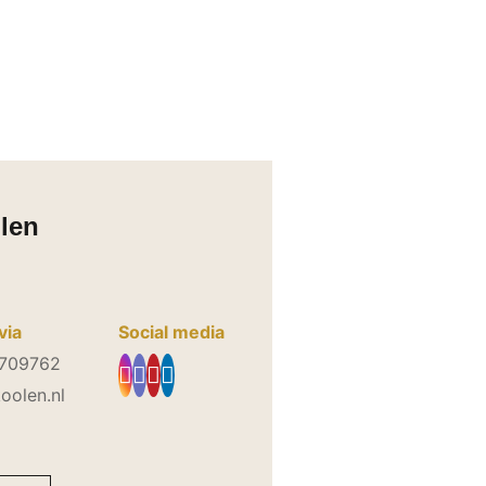
len
via
Social media
3709762
oolen.nl