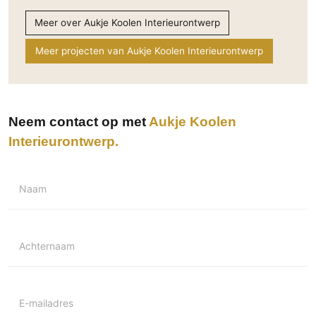
Technologie
Meer over Aukje Koolen Interieurontwerp
Audio/Video
Meer projecten van Aukje Koolen Interieurontwerp
Thuisbioscoop
Domotica
Mirror TV
Fitnessapparatuur
Neem contact op met
Aukje Koolen
Wifi
Interieurontwerp
Overig
Naam
Aannemers Interieur
Akoestiek
Binnenzwembaden
Achternaam
Wellness
Wijnkelder en wijnkasten
E-mailadres