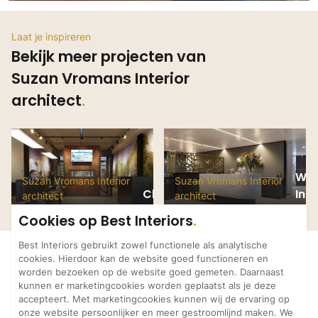
Technologie
Audio/Video
Laat je inspireren
Bekijk meer projecten van
Thuisbioscoop
Suzan Vromans Interior
Domotica
architect
Mirror TV
Fitnessapparatuur
Wifi
Overig
WTC
Suzan Vromans Interior
Suzan Vromans Interior
Clavem Makelaars
Inte
architect
architect
Aannemers Interieur
Akoestiek
Cookies op Best Interiors
Binnenzwembaden
Best Interiors gebruikt zowel functionele als analytische
Wellness
cookies. Hierdoor kan de website goed functioneren en
worden bezoeken op de website goed gemeten. Daarnaast
Wijnkelder en wijnkasten
kunnen er marketingcookies worden geplaatst als je deze
accepteert. Met marketingcookies kunnen wij de ervaring op
onze website persoonlijker en meer gestroomlijnd maken. We