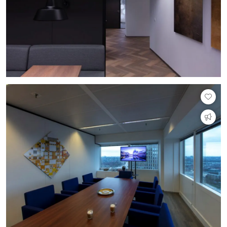
PVC vloeren
Gietvloeren
Houten vloeren
Natuursteen en keramiek vloeren
Vloerkleden
Afwerking
Wandafwerking
Beton Ciré
Behang / Wandtextiel
Natuursteen en keramiek
Leer
Schilderwerk
Stucwerk
Spuitwerk