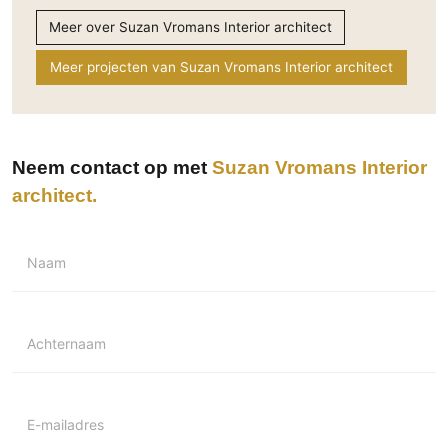
Technologie
Meer over Suzan Vromans Interior architect
Audio/Video
Meer projecten van Suzan Vromans Interior architect
Thuisbioscoop
Domotica
Mirror TV
Neem contact op met
Suzan Vromans Interior
Fitnessapparatuur
architect
Wifi
Overig
Naam
Aannemers Interieur
Akoestiek
Binnenzwembaden
Achternaam
Wellness
Wijnkelder en wijnkasten
E-mailadres