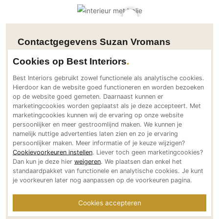
PVC vloeren
Gietvloeren
Houten vloeren
Contactgegevens Suzan Vromans
Natuursteen en keramiek vloeren
Interior architect
Cookies op Best Interiors
Vloerkleden
Best Interiors gebruikt zowel functionele als analytische cookies.
Adresgegevens
Hierdoor kan de website goed functioneren en worden bezoeken
Afwerking
Standaard 24
op de website goed gemeten. Daarnaast kunnen er
Wandafwerking
marketingcookies worden geplaatst als je deze accepteert. Met
5081 RT Hilvarenbeek
marketingcookies kunnen wij de ervaring op onze website
NL
Beton Ciré
persoonlijker en meer gestroomlijnd maken. We kunnen je
Bereikbaar via
namelijk nuttige advertenties laten zien en zo je ervaring
Behang / Wandtextiel
persoonlijker maken. Meer informatie of je keuze wijzigen?
+31 (0) 6 82653636
Natuursteen en keramiek
Cookievoorkeuren instellen
. Liever toch geen marketingcookies?
suzan@suzanvromans.nl
Dan kun je deze hier
weigeren
. We plaatsen dan enkel het
Leer
suzanvromans.nl
standaardpakket van functionele en analytische cookies. Je kunt
Schilderwerk
je voorkeuren later nog aanpassen op de voorkeuren pagina.
Social media
Stucwerk
Cookies accepteren
Spuitwerk