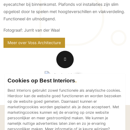
eyecatcher bij binnenkomst. Plafonds vol installaties zijn slim
Technologie
opgelost door te spelen met hoogteverschillen en vlakverdeling.
Audio/Video
Functioneel én uitnodigend.
Thuisbioscoop
Fotograaf: Jurrit van der Waal
Domotica
Mirror TV
Meer over Voss Architecture
Fitnessapparatuur
Wifi
Overig
Cookies op Best Interiors
Aannemers Interieur
Akoestiek
Best Interiors gebruikt zowel functionele als analytische cookies.
Hierdoor kan de website goed functioneren en worden bezoeken
Binnenzwembaden
op de website goed gemeten. Daarnaast kunnen er
Wellness
marketingcookies worden geplaatst als je deze accepteert. Met
marketingcookies kunnen wij de ervaring op onze website
Wijnkelder en wijnkasten
Laat je inspireren
persoonlijker en meer gestroomlijnd maken. We kunnen je
Bekijk meer projecten van
namelijk nuttige advertenties laten zien en zo je ervaring
persoonlijker maken. Meer informatie of je keuze wijzigen?