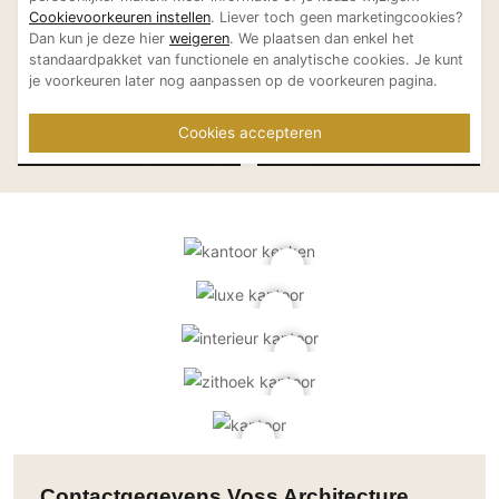
Voss Architecture
Cookievoorkeuren instellen
. Liever toch geen marketingcookies?
Dan kun je deze hier
weigeren
. We plaatsen dan enkel het
standaardpakket van functionele en analytische cookies. Je kunt
je voorkeuren later nog aanpassen op de voorkeuren pagina.
Hoofdkantoor Fatboy
Stadsappar
Cookies accepteren
Voss Architecture
Voss Architecture
Den Bosch
Meneer Vo
Contactgegevens Voss Architecture