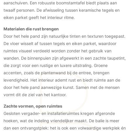
aanschuiven. Een robuuste boomstamtafel biedt plaats aan
PVC vloeren
twaalf personen. De afwisseling tussen keramische tegels en
Gietvloeren
eiken parket geeft het interieur ritme.
Houten vloeren
Materialen die rust brengen
Natuursteen en keramiek vloeren
Door het hele pand zijn natuurlijke tinten en texturen toegepast.
Vloerkleden
De vloer wisselt af tussen tegels en eiken parket, waardoor
ruimtes visueel verdeeld worden zonder het gebruik van
Afwerking
wanden. De binnenpuien zijn afgewerkt in een zachte taupetint,
Wandafwerking
die zorgt voor een rustige en luxere uitstraling. Groene
Beton Ciré
accenten, zoals de plantenwand bij de entree, brengen
levendigheid. Het interieur ademt rust en biedt ruimte aan de
Behang / Wandtextiel
door het hele pand aanwezige kunst. Samen met de mensen
Natuursteen en keramiek
vormt dit de ziel van het kantoor.
Leer
Schilderwerk
Zachte vormen, open ruimtes
Gesloten vergader- en installatieruimtes kregen afgeronde
Stucwerk
hoeken, wat de indeling vriendelijker maakt. De balie is meer
Spuitwerk
dan een ontvangstplek: het is ook een volwaardige werkplek én