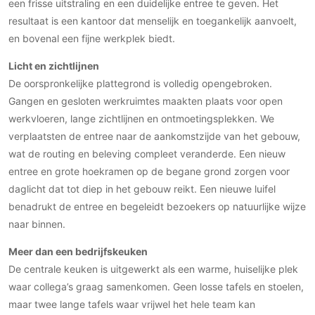
Gevelbekleding
een frisse uitstraling en een duidelijke entree te geven. Het
Zonwering
Keukenaccessoires
resultaat is een kantoor dat menselijk en toegankelijk aanvoelt,
Gevelstenen
Zakelijk
Keukenkranen
Zonwering buiten
en bovenal een fijne werkplek biedt.
Houten gevelbekleding
Horeca
Stucwerk
Licht en zichtlijnen
Ramen en deuren
Kantoor
De oorspronkelijke plattegrond is volledig opengebroken.
Schilderwerk buiten
Binnendeuren
Gangen en gesloten werkruimtes maakten plaats voor open
Aluminium deuren
werkvloeren, lange zichtlijnen en ontmoetingsplekken. We
Houten deuren
verplaatsten de entree naar de aankomstzijde van het gebouw,
Stalen deuren
wat de routing en beleving compleet veranderde. Een nieuw
Systeemwanden
entree en grote hoekramen op de begane grond zorgen voor
daglicht dat tot diep in het gebouw reikt. Een nieuwe luifel
Deurbeslag
benadrukt de entree en begeleidt bezoekers op natuurlijke wijze
Raambeslag
naar binnen.
Meubelbeslag
Meer dan een bedrijfskeuken
Vloer
De centrale keuken is uitgewerkt als een warme, huiselijke plek
waar collega’s graag samenkomen. Geen losse tafels en stoelen,
Vloeren
maar twee lange tafels waar vrijwel het hele team kan
Beton Ciré vloeren