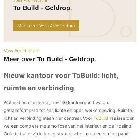
Voss Architecture
Ramen
Woondecoratie
Tuinmeubelen
Kinderkamer
To Build - Geldrop
Buitendeuren
Tuinverlichting
Serre/Veranda
Inrichting
Deursystemen
Slaapkamer
Meer over Voss Architecture
Omheining
Roomdividers
Glazen wandsystemen
Thuisbioscoop
Bedden
Vouwwanden
Hekwerken en poorten
Toilet
Meubels
Garagedeuren
Wellness
Voss Architecture
Zwemmen
Verlichting
Meer over To Build - Geldrop
Werkkamer
Zonwering
Zwembad en zwemvijver
Haarden
Wijnkelder
Zonwering
Tuin wellness
Nieuw kantoor voor ToBuild: licht,
Glas
Woonkamer
Buitenshutters
Interieurbouw
ruimte en verbinding
Vloer
Buitenkijken
Trappen
Overig
Buitenvloeren
Wat ooit een hokkerig jaren ’60 kantoorpand was, is
Bijgebouw / Poolhouse
Autolift
Houten buitenvloeren
Keuken
getransformeerd tot een lichte en open werkomgeving. Ruimte,
Terrasoverkapping
3D visualisaties
Natuursteen en keramiek
licht en verbinding staan hier centraal. Voor
ToBuild
realiseerden
Keukens
Tuin
buitenvloeren
we een complete metamorfose van het interieur en de indeling.
Keukenapparatuur
Villa
Vlonders
Gevel
Ook de buitenzijde kreeg strategische ingrepen om het pand
Keukenbladen
Zwembad