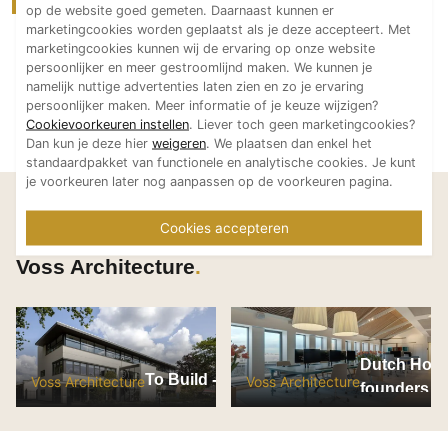
op de website goed gemeten. Daarnaast kunnen er
marketingcookies worden geplaatst als je deze accepteert. Met
marketingcookies kunnen wij de ervaring op onze website
persoonlijker en meer gestroomlijnd maken. We kunnen je
namelijk nuttige advertenties laten zien en zo je ervaring
persoonlijker maken. Meer informatie of je keuze wijzigen?
Cookievoorkeuren instellen
. Liever toch geen marketingcookies?
Dan kun je deze hier
weigeren
. We plaatsen dan enkel het
standaardpakket van functionele en analytische cookies. Je kunt
je voorkeuren later nog aanpassen op de voorkeuren pagina.
Laat je inspireren
Cookies accepteren
Bekijk meer projecten van
Voss Architecture
Dutch Horiz
To Build - Geldrop
Voss Architecture
Voss Architecture
founders of