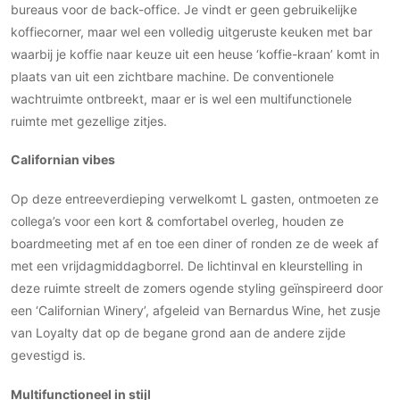
bureaus voor de back-office. Je vindt er geen gebruikelijke
PVC vloeren
koffiecorner, maar wel een volledig uitgeruste keuken met bar
Gietvloeren
waarbij je koffie naar keuze uit een heuse ‘koffie-kraan’ komt in
Houten vloeren
plaats van uit een zichtbare machine. De conventionele
Natuursteen en keramiek vloeren
wachtruimte ontbreekt, maar er is wel een multifunctionele
ruimte met gezellige zitjes.
Vloerkleden
Californian vibes
Afwerking
Wandafwerking
Op deze entreeverdieping verwelkomt L gasten, ontmoeten ze
Beton Ciré
collega’s voor een kort & comfortabel overleg, houden ze
boardmeeting met af en toe een diner of ronden ze de week af
Behang / Wandtextiel
met een vrijdagmiddagborrel. De lichtinval en kleurstelling in
Natuursteen en keramiek
deze ruimte streelt de zomers ogende styling geïnspireerd door
Leer
een ‘Californian Winery’, afgeleid van Bernardus Wine, het zusje
Schilderwerk
van Loyalty dat op de begane grond aan de andere zijde
Stucwerk
gevestigd is.
Spuitwerk
Multifunctioneel in stijl