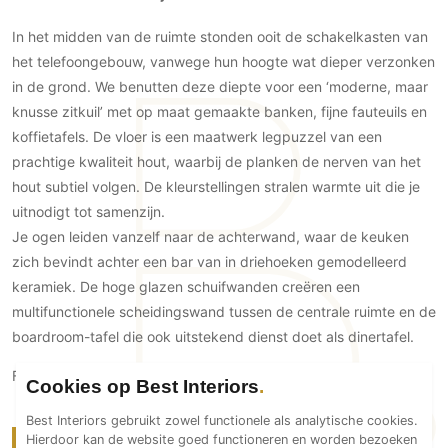
Technologie
In het midden van de ruimte stonden ooit de schakelkasten van
Audio/Video
het telefoongebouw, vanwege hun hoogte wat dieper verzonken
Thuisbioscoop
in de grond. We benutten deze diepte voor een ‘moderne, maar
Domotica
knusse zitkuil’ met op maat gemaakte banken, fijne fauteuils en
koffietafels. De vloer is een maatwerk legpuzzel van een
Mirror TV
prachtige kwaliteit hout, waarbij de planken de nerven van het
Fitnessapparatuur
hout subtiel volgen. De kleurstellingen stralen warmte uit die je
Wifi
uitnodigt tot samenzijn.
Je ogen leiden vanzelf naar de achterwand, waar de keuken
Overig
zich bevindt achter een bar van in driehoeken gemodelleerd
Aannemers Interieur
keramiek. De hoge glazen schuifwanden creëren een
Akoestiek
multifunctionele scheidingswand tussen de centrale ruimte en de
Binnenzwembaden
boardroom-tafel die ook uitstekend dienst doet als dinertafel.
Wellness
Fotografie: Jurrit van der Waal
Cookies op Best Interiors
Wijnkelder en wijnkasten
Best Interiors gebruikt zowel functionele als analytische cookies.
Hierdoor kan de website goed functioneren en worden bezoeken
Meer over Voss Architecture