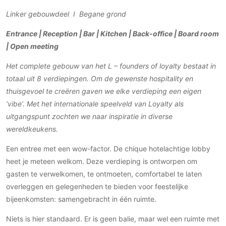
Gevelbekleding
Zonwering
Keukenaccessoires
Linker gebouwdeel I Begane grond
Gevelstenen
Zakelijk
Keukenkranen
Zonwering buiten
Houten gevelbekleding
Entrance | Reception | Bar | Kitchen | Back-office | Board room
Horeca
Stucwerk
| Open meeting
Ramen en deuren
Kantoor
Schilderwerk buiten
Binnendeuren
Het complete gebouw van het L – founders of loyalty bestaat in
totaal uit 8 verdiepingen. Om de gewenste hospitality en
Aluminium deuren
thuisgevoel te creëren gaven we elke verdieping een eigen
Houten deuren
‘vibe’. Met het internationale speelveld van Loyalty als
Stalen deuren
uitgangspunt zochten we naar inspiratie in diverse
Systeemwanden
wereldkeukens.
Deurbeslag
Een entree met een wow-factor. De chique hotelachtige lobby
Raambeslag
heet je meteen welkom. Deze verdieping is ontworpen om
Meubelbeslag
gasten te verwelkomen, te ontmoeten, comfortabel te laten
overleggen en gelegenheden te bieden voor feestelijke
Vloer
bijeenkomsten: samengebracht in één ruimte.
Vloeren
Niets is hier standaard. Er is geen balie, maar wel een ruimte met
Beton Ciré vloeren