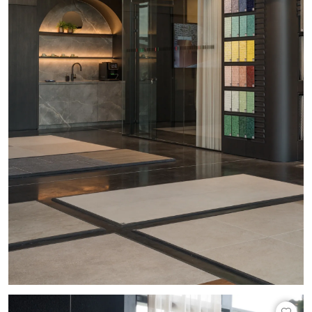
Technologie
Audio/Video
Thuisbioscoop
Domotica
Mirror TV
Fitnessapparatuur
Wifi
Overig
Aannemers Interieur
Akoestiek
Binnenzwembaden
Wellness
Wijnkelder en wijnkasten