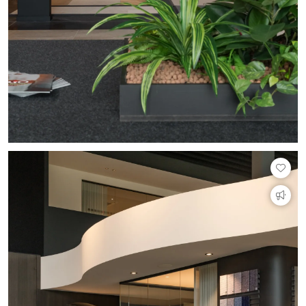
PVC vloeren
Gietvloeren
Houten vloeren
Natuursteen en keramiek vloeren
Vloerkleden
Afwerking
Wandafwerking
Beton Ciré
Behang / Wandtextiel
Natuursteen en keramiek
Leer
Schilderwerk
Stucwerk
Spuitwerk