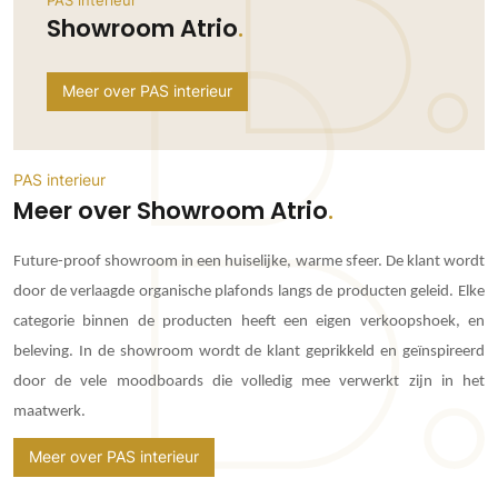
PAS interieur
Ramen
Woondecoratie
Tuinmeubelen
Kinderkamer
Showroom Atrio
Buitendeuren
Tuinverlichting
Serre/Veranda
Inrichting
Deursystemen
Slaapkamer
Meer over PAS interieur
Omheining
Roomdividers
Glazen wandsystemen
Thuisbioscoop
Bedden
Vouwwanden
Hekwerken en poorten
Toilet
Meubels
Garagedeuren
PAS interieur
Wellness
Zwemmen
Meer over Showroom Atrio
Verlichting
Werkkamer
Zonwering
Zwembad en zwemvijver
Haarden
Wijnkelder
Zonwering
Tuin wellness
Future-proof showroom in een huiselijke, warme sfeer. De klant wordt
Glas
Woonkamer
door de verlaagde organische plafonds langs de producten geleid. Elke
Buitenshutters
Interieurbouw
Vloer
categorie binnen de producten heeft een eigen verkoopshoek, en
Buitenkijken
Trappen
Overig
Buitenvloeren
beleving. In de showroom wordt de klant geprikkeld en geïnspireerd
Bijgebouw / Poolhouse
Autolift
Houten buitenvloeren
door de vele moodboards die volledig mee verwerkt zijn in het
Keuken
Terrasoverkapping
maatwerk.
3D visualisaties
Natuursteen en keramiek
Keukens
Tuin
buitenvloeren
Keukenapparatuur
Meer over PAS interieur
Villa
Vlonders
Gevel
Keukenbladen
Zwembad