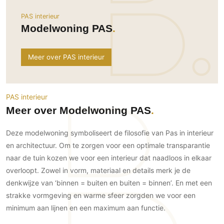
Ramen
Woondecoratie
Tuinmeubelen
Kinderkamer
PAS interieur
Buitendeuren
Tuinverlichting
Serre/Veranda
Modelwoning PAS
Inrichting
Deursystemen
Slaapkamer
Omheining
Roomdividers
Glazen wandsystemen
Thuisbioscoop
Meer over PAS interieur
Bedden
Vouwwanden
Hekwerken en poorten
Toilet
Meubels
Garagedeuren
Wellness
Zwemmen
Verlichting
Werkkamer
PAS interieur
Zonwering
Zwembad en zwemvijver
Haarden
Meer over Modelwoning PAS
Wijnkelder
Zonwering
Tuin wellness
Glas
Woonkamer
Buitenshutters
Deze modelwoning symboliseert de filosofie van Pas in interieur
Interieurbouw
Vloer
en architectuur. Om te zorgen voor een optimale transparantie
Buitenkijken
Trappen
Overig
Buitenvloeren
naar de tuin kozen we voor een interieur dat naadloos in elkaar
Bijgebouw / Poolhouse
overloopt. Zowel in vorm, materiaal en details merk je de
Autolift
Houten buitenvloeren
Keuken
Terrasoverkapping
denkwijze van ‘binnen = buiten en buiten = binnen’. En met een
3D visualisaties
Natuursteen en keramiek
Keukens
Tuin
buitenvloeren
strakke vormgeving en warme sfeer zorgden we voor een
Keukenapparatuur
Villa
Vlonders
minimum aan lijnen en een maximum aan functie.
Gevel
Keukenbladen
Zwembad