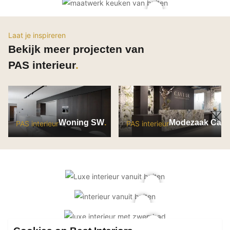
PVC vloeren
Gietvloeren
Laat je inspireren
Houten vloeren
Bekijk meer projecten van
Natuursteen en keramiek vloeren
PAS interieur
Vloerkleden
Afwerking
Wandafwerking
Woning SW
Modezaak Cavi
PAS interieur
PAS interieur
Beton Ciré
Behang / Wandtextiel
Natuursteen en keramiek
Leer
Schilderwerk
Stucwerk
Spuitwerk