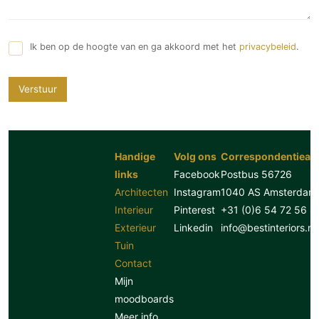
Ik ben op de hoogte van en ga akkoord met het
privacybeleid
.
Verstuur
Handige
Volg ons
Correspondentiead
links
Facebook
Postbus 56726
Architecten
Instagram
1040 AS Amsterdam
Interieur
Pinterest
+31 (0)6 54 72 56 8
Exterieur
Linkedin
info@bestinteriors.nl
Tuin
Contact
Mijn
moodboards
Meer info