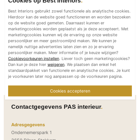
Cookies op Best Interiors
Technologie
Best Interiors gebruikt zowel functionele als analytische cookies.
Audio/Video
Hierdoor kan de website goed functioneren en worden bezoeken
op de website goed gemeten. Daarnaast kunnen er
Thuisbioscoop
marketingcookies worden geplaatst als je deze accepteert. Met
Domotica
marketingcookies kunnen wij de ervaring op onze website
persoonlijker en meer gestroomlijnd maken. We kunnen je
Mirror TV
namelijk nuttige advertenties laten zien en zo je ervaring
Fitnessapparatuur
persoonlijker maken. Meer informatie of je keuze wijzigen?
Cookievoorkeuren instellen
. Liever toch geen marketingcookies?
Wifi
Dan kun je deze hier
weigeren
. We plaatsen dan enkel het
standaardpakket van functionele en analytische cookies. Je kunt
Overig
je voorkeuren later nog aanpassen op de voorkeuren pagina.
Aannemers Interieur
Cookies accepteren
Akoestiek
Binnenzwembaden
Contactgegevens PAS interieur
Wellness
Wijnkelder en wijnkasten
Adresgegevens
Ondernemerspark 1