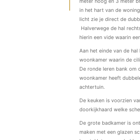
meter hoog en 3 meter b
in het hart van de wonin
licht zie je direct de du
Halverwege de hal rechts
hierin een vide waarin ee
Aan het einde van de hal
woonkamer waarin de cili
De ronde leren bank om de
woonkamer heeft dubbele 
achtertuin.
De keuken is voorzien van
doorkijkhaard welke sche
De grote badkamer is ont
maken met een glazen sch