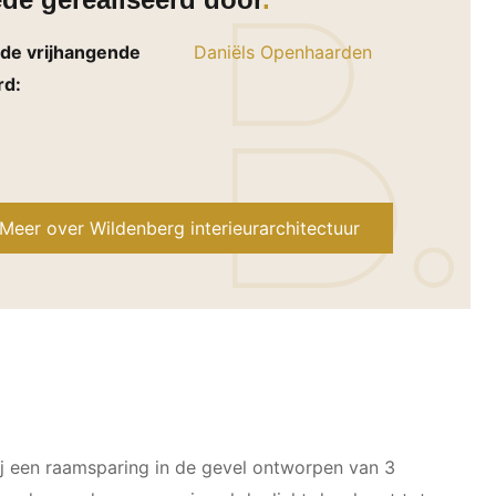
de gerealiseerd door
de vrijhangende
Daniëls Openhaarden
rd:
Meer over Wildenberg interieurarchitectuur
ij een raamsparing in de gevel ontworpen van 3