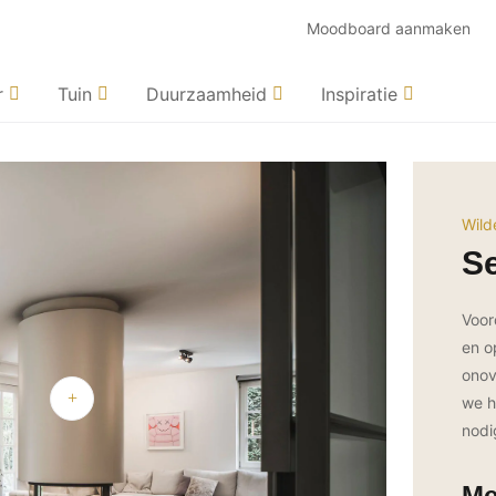
Moodboard aanmaken
r
Tuin
Duurzaamheid
Inspiratie
Wild
S
Voor
en o
onov
we h
nodi