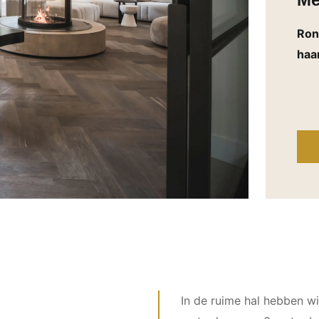
Me
Ron
haa
In de ruime hal hebben w