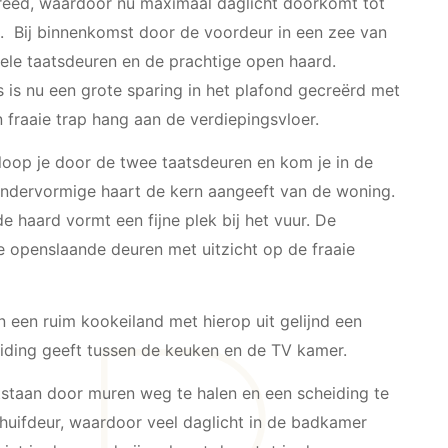
reed, waardoor nu maximaal daglicht doorkomt tot
g. Bij binnenkomst door de voordeur in een zee van
bbele taatsdeuren en de prachtige open haard.
 is nu een grote sparing in het plafond gecreërd met
n fraaie trap hang aan de verdiepingsvloer.
 loop je door de twee taatsdeuren en kom je in de
ndervormige haart de kern aangeeft van de woning.
 haard vormt een fijne plek bij het vuur. De
openslaande deuren met uitzicht op de fraaie
 een ruim kookeiland met hierop uit gelijnd een
iding geeft tussen de keuken en de TV kamer.
staan door muren weg te halen en een scheiding te
uifdeur, waardoor veel daglicht in de badkamer