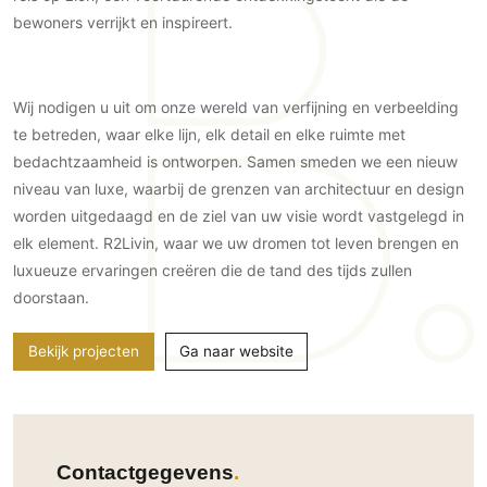
Gevelbekleding
Zonwering
Keukenaccessoires
bewoners verrijkt en inspireert.
Gevelstenen
Zakelijk
Keukenkranen
Zonwering buiten
Houten gevelbekleding
Horeca
Stucwerk
Ramen en deuren
Wij nodigen u uit om onze wereld van verfijning en verbeelding
Kantoor
Schilderwerk buiten
te betreden, waar elke lijn, elk detail en elke ruimte met
Binnendeuren
bedachtzaamheid is ontworpen. Samen smeden we een nieuw
Aluminium deuren
niveau van luxe, waarbij de grenzen van architectuur en design
Houten deuren
worden uitgedaagd en de ziel van uw visie wordt vastgelegd in
Stalen deuren
elk element. R2Livin, waar we uw dromen tot leven brengen en
Systeemwanden
luxueuze ervaringen creëren die de tand des tijds zullen
Deurbeslag
doorstaan.
Raambeslag
Bekijk projecten
Ga naar website
Meubelbeslag
Vloer
Vloeren
Contactgegevens
Beton Ciré vloeren