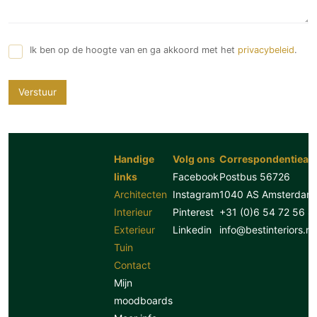
Ik ben op de hoogte van en ga akkoord met het
privacybeleid
.
Verstuur
Handige
Volg ons
Correspondentiead
links
Facebook
Postbus 56726
Architecten
Instagram
1040 AS Amsterdam
Interieur
Pinterest
+31 (0)6 54 72 56 8
Exterieur
Linkedin
info@bestinteriors.nl
Tuin
Contact
Mijn
moodboards