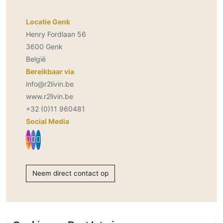
PVC vloeren
Locatie Genk
Gietvloeren
Henry Fordlaan 56
Houten vloeren
3600 Genk
Natuursteen en keramiek vloeren
België
Vloerkleden
Bereikbaar via
info@r2livin.be
Afwerking
www.r2livin.be
Wandafwerking
+32 (0)11 960481
Social Media
Beton Ciré
Behang / Wandtextiel
Natuursteen en keramiek
Leer
Neem direct contact op
Schilderwerk
Stucwerk
Spuitwerk