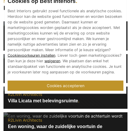
Cookies op Best Interiors
Neem een kijkje
Technologie
Projecten van R2Livin Architects
Best Interiors gebruikt zowel functionele als analytische cookies.
Audio/Video
Hierdoor kan de website goed functioneren en worden bezoeken
op de website goed gemeten. Daarnaast kunnen er
Thuisbioscoop
marketingcookies worden geplaatst als je deze accepteert. Met
R2Livin Architects
Domotica
marketingcookies kunnen wij de ervaring op onze website
Nestel jezelf in luxe, verscholen achter marmeren
persoonlijker en meer gestroomlijnd maken. We kunnen je
Mirror TV
luifels
namelijk nuttige advertenties laten zien en zo je ervaring
Fitnessapparatuur
persoonlijker maken. Meer informatie of je keuze wijzigen?
Cookievoorkeuren instellen
. Liever toch geen marketingcookies?
Wifi
Dan kun je deze hier
weigeren
. We plaatsen dan enkel het
R2Livin Architects
standaardpakket van functionele en analytische cookies. Je kunt
Een chique hotelervaring met het gevoel van
Overig
je voorkeuren later nog aanpassen op de voorkeuren pagina.
thuiskomen
Aannemers Interieur
Cookies accepteren
Akoestiek
R2Livin Architects
Binnenzwembaden
Villa Licata met belevingsruimte
Wellness
Wijnkelder en wijnkasten
R2Livin Architects
Een woning, waar de zuidelijke voortuin de