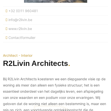
Ramen
Woondecoratie
Tuinmeubelen
Kinderkamer
Buitendeuren
+32 (0)11 960481
Tuinverlichting
Serre/Veranda
Inrichting
Deursystemen
Slaapkamer
info@r2livin.be
Omheining
Roomdividers
Glazen wandsystemen
Thuisbioscoop
www.r2livin.be
Bedden
Vouwwanden
Hekwerken en poorten
Toilet
Contactformulier
Meubels
Garagedeuren
Wellness
Zwemmen
Verlichting
Werkkamer
Zonwering
Zwembad en zwemvijver
Haarden
Wijnkelder
Architect - Interior
Zonwering
Tuin wellness
Glas
R2Livin Architects
Woonkamer
Buitenshutters
Interieurbouw
Vloer
Buitenkijken
Trappen
Overig
Buitenvloeren
Bij R2Livin Architects koesteren we een diepgaande visie op de
Bijgebouw / Poolhouse
Autolift
Houten buitenvloeren
woning als meer dan alleen een fysieke structuur; het is een
Keuken
Terrasoverkapping
essentieel onderdeel van het dagelijks leven, een afspiegeling
3D visualisaties
Natuursteen en keramiek
Keukens
Tuin
buitenvloeren
van onze waarden en een podium voor onze ervaringen. Wij
Keukenapparatuur
Villa
Vlonders
geloven dat de woning niet alleen een bestemming is, maar een
Gevel
Keukenbladen
reis op zich, een voortdurende ontdekkingstocht die de
Zwembad