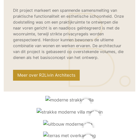
Gevelbekleding
Zonwering
Keukenaccessoires
Gevelstenen
Dit project markeert een spannende samensmelting van
Zakelijk
Keukenkranen
Zonwering buiten
praktische functionaliteit en esthetische schoonheid. Onze
Houten gevelbekleding
doelstelling was om een praktijkruimte te ontwerpen die
Horeca
Stucwerk
naar voren gericht is en naadloos geïntegreerd is met de
Ramen en deuren
Kantoor
woonruimte, terwijl strikte privacyregels worden
Schilderwerk buiten
Binnendeuren
gerespecteerd. Hierdoor kunnen bewoners de ultieme
combinatie van wonen en werken ervaren. De architectuur
Aluminium deuren
van dit project is gebaseerd op overstekende volumes, die
Houten deuren
dienen als het basisconcept van het ontwerp.
Stalen deuren
Meer over R2Livin Architects
Systeemwanden
Deurbeslag
Raambeslag
Meubelbeslag
Vloer
Vloeren
Beton Ciré vloeren