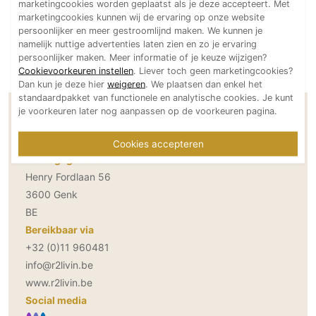
marketingcookies worden geplaatst als je deze accepteert. Met
Technologie
marketingcookies kunnen wij de ervaring op onze website
persoonlijker en meer gestroomlijnd maken. We kunnen je
Audio/Video
namelijk nuttige advertenties laten zien en zo je ervaring
Thuisbioscoop
persoonlijker maken. Meer informatie of je keuze wijzigen?
Cookievoorkeuren instellen
. Liever toch geen marketingcookies?
Domotica
Dan kun je deze hier
weigeren
. We plaatsen dan enkel het
Mirror TV
standaardpakket van functionele en analytische cookies. Je kunt
je voorkeuren later nog aanpassen op de voorkeuren pagina.
Contactgegevens R2Livin Architects
Fitnessapparatuur
Wifi
Cookies accepteren
Adresgegevens
Overig
Henry Fordlaan 56
3600 Genk
Aannemers Interieur
BE
Akoestiek
Bereikbaar via
Binnenzwembaden
+32 (0)11 960481
Wellness
info@r2livin.be
Wijnkelder en wijnkasten
www.r2livin.be
Social media