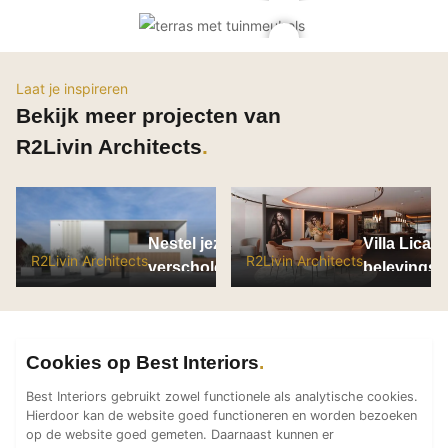
PVC vloeren
Gietvloeren
Houten vloeren
Laat je inspireren
Natuursteen en keramiek vloeren
Bekijk meer projecten van
Vloerkleden
R2Livin Architects
Afwerking
Wandafwerking
Nestel jezelf in luxe,
Villa Licat
Beton Ciré
R2Livin Architects
R2Livin Architects
verscholen achter
belevingsr
Behang / Wandtextiel
marmeren luifels
Natuursteen en keramiek
Leer
Cookies op Best Interiors
Schilderwerk
Stucwerk
Best Interiors gebruikt zowel functionele als analytische cookies.
Hierdoor kan de website goed functioneren en worden bezoeken
Spuitwerk
op de website goed gemeten. Daarnaast kunnen er